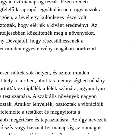
hogyan ezt manapság teszik. Ezen eredeti
felelőik, apropó, egyáltalán nem ugyanazok a
ggően, a levél egy különleges része volt
ztották, hogy elérjék a kívánt eredményt. Az
tteljesebben közelítették meg a növényeket,
ny Dévájától, hogy részesülhessenek a
ket minden egyes növény magában hordozott.
sen nőttek sok helyen, és szinte minden
nt hely a kertben, ahol kis mennyiségben néhány
tartották ez táplálék a lélek számára, ugyanolyan
 a test számára. A szakrális növények nagyon
oztak. Amikor lenyelték, osztoztak a vibrációik
 felemelte a testüket és megnyitotta a
abb megértésre és tapasztalásra. Az úgy nevezett
ció szív vagy használ fel manapság az önmaguk