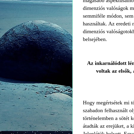
magasabb aspektusaiho
dimenziós valóságok m
semmiféle módon, sem u
használtak. Az eredeti
dimenziós valóságotokb
belsejében.
Az inkarnálódott lé
voltak az elsők,
Hogy megértsétek mi tö
szabadon felhasznált o
történelemben a sötét 
átadták az erejüket, a k
Jelenlétük helyett. Egy