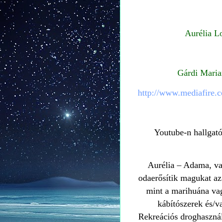
Aurélia L
Gárdi Marian
http://www.mediafire.
Youtube-n hallgató
Aurélia –
Adama, van
odaerősítik magukat az
mint a marihuána vag
kábítószerek és/v
Rekreációs droghasznál