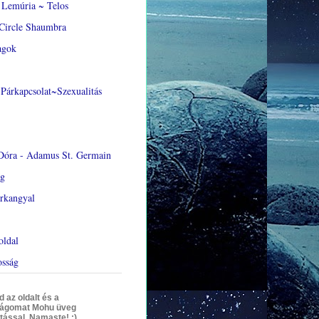
Lemúria ~ Telos
Circle Shaumbra
agok
Párkapcsolat~Szexualitás
Dóra - Adamus St. Germain
ág
rkangyal
oldal
osság
az oldalt és a
ágomat Mohu üveg
tással. Namaste! :)