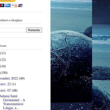
ebben a blogban
ívum
(11)
(12)
(14)
(150)
vember 2022
(49)
nov. 22
(1)
►
nov. 07
(48)
▼
Adama Saint
Germainnel - A
Transzmutáció
Lángja, a...