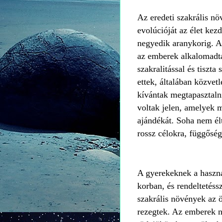
Az eredeti szakrális nö
evolúcióját az élet kez
negyedik aranykorig. A
az emberek alkalomadtán
szakralitással és tiszta
ettek, általában közvet
kívántak megtapasztaln
voltak jelen, amelyek m
ajándékát. Soha nem él
rossz célokra, függőség
A gyerekeknek a haszná
korban, és rendeltetés
szakrális növények az ö
rezegtek. Az emberek n