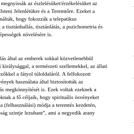
megnyissák az észlelésüket/érzékelésüket az
 Isteni Jelenlétükre és a Teremtőre. Ezeket a
nálták, hogy fokozzák a telepatikus
a tisztánhallás, tisztánlátás, a pszichometria és
épességek növelésére is.
lás által az emberek sokkal közvetlenebbül
 királysággal, a természeti szellemekkel, az állati
zőkkel a fátyol túloldaláról. A felfokozott
vények használata által biztosították az
zás megkönnyítését is. Ezek voltak ezeknek a
nak a fő céljaik, hogy spirituális ösvényeket
 a (felhasználási) módja a teremtés kezdetén,
sság szintje lezuhant”, ami a negyedik arany