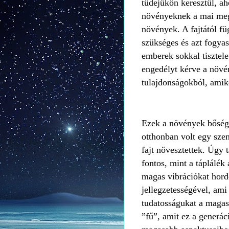
tüdejükön keresztül, a
növényeknek a mai meg
növények. A fajtától fü
szükséges és azt fogyas
emberek sokkal tisztele
engedélyt kérve a növé
tulajdonságokból, ami
Ezek a növények bősége
otthonban volt egy sze
fajt növesztettek. Úgy 
fontos, mint a táplálék
magas vibrációkat hord
jellegzetességével, ami
tudatosságukat a magas
”fű”, amit ez a generá