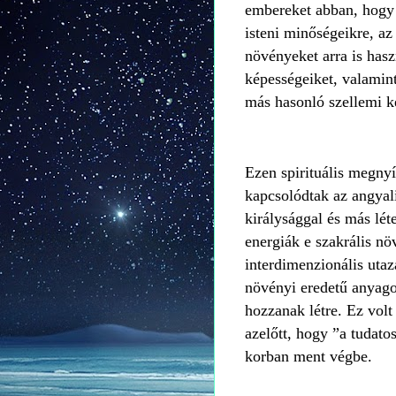
embereket abban, hogy 
isteni minőségeikre, az
növényeket arra is hasz
képességeiket, valamint 
más hasonló szellemi k
Ezen spirituális megnyí
kapcsolódtak az angyali
királysággal és más léte
energiák e szakrális nö
interdimenzionális uta
növényi eredetű anyagok
hozzanak létre. Ez volt
azelőtt, hogy ”a tudato
korban ment végbe.