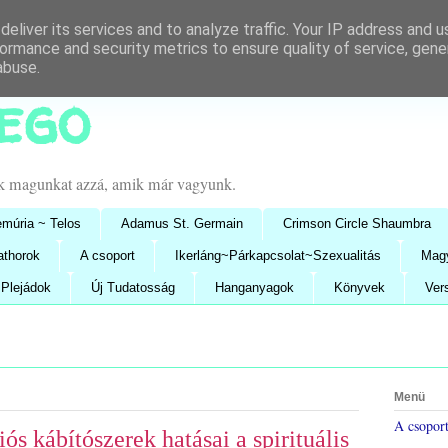
eliver its services and to analyze traffic. Your IP address and 
ormance and security metrics to ensure quality of service, gen
abuse.
lego
uk magunkat azzá, amik már vagyunk.
múria ~ Telos
Adamus St. Germain
Crimson Circle Shaumbra
athorok
A csoport
Ikerláng~Párkapcsolat~Szexualitás
Mag
Plejádok
Új Tudatosság
Hanganyagok
Könyvek
Ver
Menü
A csopor
s kábítószerek hatásai a spirituális