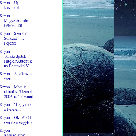
Kryon - Új
Kezdetek
Kryon -
Megszabadulni a
Félelemtől
Kryon - Szeretet
Sorozat - 1.
Fejezet
Kryon -
Törekedjetek
Hiteles/Autentik
us Énetekké V...
Kryon - A válasz a
szeretet
Kryon - Most is
aktuális "Üzenet
2006-ra" kivonat
Kryon - "Legyetek
a Félelem"
Kryon - Ok nélkül
szeretve vagytok
Kryon -
Kapcsolatok