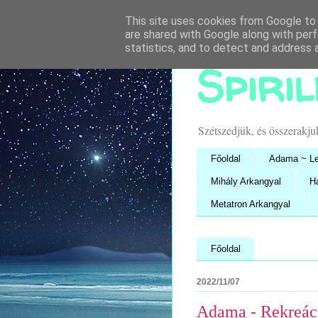
This site uses cookies from Google to d
are shared with Google along with perf
statistics, and to detect and address 
Spiri
Szétszedjük, és összerakj
Főoldal
Adama ~ Le
Mihály Arkangyal
H
Metatron Arkangyal
Főoldal
2022/11/07
Adama - Rekreáció