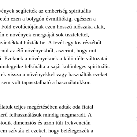
vények segítették az emberiség spirituális
detén ezen a bolygón évmilliókig, egészen a
 Föld evolúciójának ezen hosszú időszaka alatt,
 e növények energiáját sok tisztelettel,
 szándékkal húzták be. A levél egy kis részéből
lenül az élő növényekből, aszerint, hogy mit
i. Ezeknek a növényeknek a különféle változatai
indegyike felkínálta a saját különleges spirituális
tek vissza a növényekkel vagy használták ezeket
 sem volt tapasztalható a használatukkor.
latuk teljes megértésében adták oda fiatal
szerű felhasználásuk mindig megmaradt. A
tödik dimenziós és azon túli frekvencián
em szívták el ezeket, hogy belélegezzék a