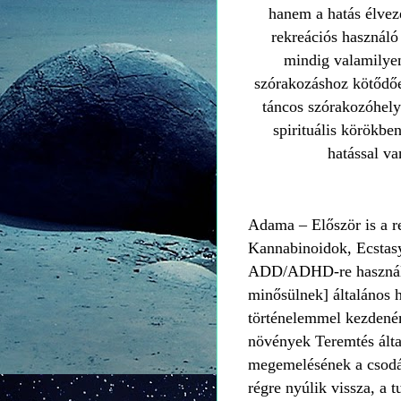
hanem a hatás élvezé
rekreációs használó
mindig valamilyen
szórakozáshoz kötődően
táncos szórakozóhelye
spirituális körökbe
hatással v
Adama – Először is a re
Kannabinoidok, Ecstasy
ADD/ADHD-re használt 
minősülnek] általános h
történelemmel kezdeném,
növények Teremtés által
megemelésének a csodál
régre nyúlik vissza, a 