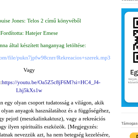
ouise Jones: Telos 2 című könyvéből
Fordította: Hatejer Emese
na által készített hanganyag letöltése:
com/file/pukn7jpfw98cnrr/Rekreacios+szerek.mp3
Vagy
:
https://youtu.be/Oa5Z5c8jF6M?si=HC4_J4-
Lhj5kXs1w
 egy olyan csoport tudatosság a világon, akik
 olyan anyagok használatához és a függőségéhez,
y pejotl (
meszkalinkaktusz), vagy a rekreációs
Támogasd 
agy ilyen spirituális eszközök. [Megjegyzés:
atnak nevezzük azt, ha nem betegség kezelésére,