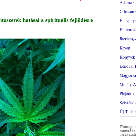
Adama ~ 
Crimson 
tószerek hatásai a spirituális fejlődésre
Hangany
Hathorok
Ikerláng~
Kryon
Könyvek
Lendvai 
Magyars
Mihály A
Plejádok
Szìvtánc 
Új Tudat
Támogasd 
munkáss
visszavál