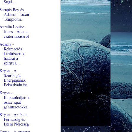
Sugá...
Serapis Bey és
Adama - Luxor
Temploma
Aurelia Louise
Jones - Adama
csatornázásáról
Adama -
Rekreációs
kábítószerek
hatásai a
spirituá...
Kryon - A
Szorongás
Energiájának
Felszabadítása
Kryon -
Kapcsolódjatok
össze saját
géniuszotokkal
Kryon - Az Isteni
Férfiasság és
Isteni Nőiesség
Kryon - A szeretet