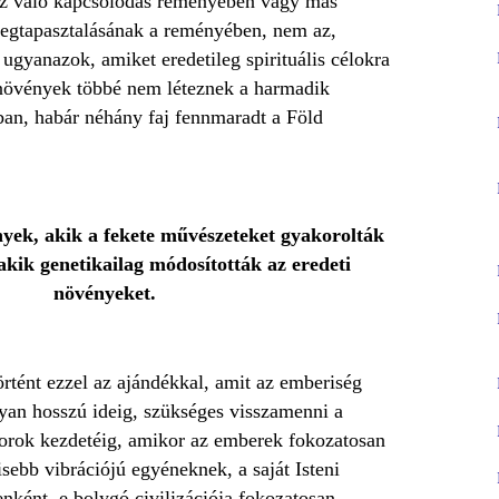
z való kapcsolódás reményében vagy más
egtapasztalásának a reményében, nem az,
gyanazok, amiket eredetileg spirituális célokra
 növények többé nem léteznek a harmadik
an, habár néhány faj fennmaradt a Föld
nyek, akik a fekete művészeteket gyakorolták
 akik genetikailag módosították az eredeti
növényeket.
rtént ezzel az ajándékkal, amit az emberiség
lyan hosszú ideig, szükséges visszamenni a
korok kezdetéig, amikor az emberek fokozatosan
isebb vibrációjú egyéneknek, a saját Isteni
enként, e bolygó civilizációja fokozatosan