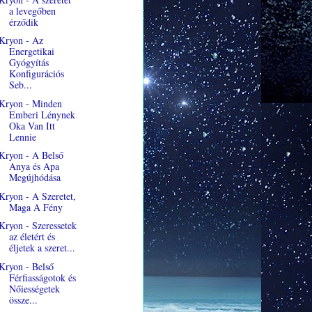
a levegőben
érződik
Kryon - Az
Energetikai
Gyógyítás
Konfigurációs
Seb...
Kryon - Minden
Emberi Lénynek
Oka Van Itt
Lennie
Kryon - A Belső
Anya és Apa
Megújhódása
Kryon - A Szeretet,
Maga A Fény
Kryon - Szeressetek
az életért és
éljetek a szeret...
Kryon - Belső
Férfiasságotok és
Nőiességetek
össze...