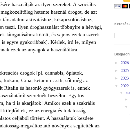
sére használják az ilyen szereket. A szociális-
 megközelítőleg hetente használ drogot, de azt
 társadalmi aktivitáshoz, kikapcsolódáshoz,
Keresés 
 teszi. Ilyen droghasználat többnyire a hétvégi,
k látogatásához kötött, és sajnos ezek a szerek
n is egyre gyakoribbak].
Kérlek, írd le, milyen
annak ezek az anyagok a használóikra.
Blogarch
2026
►
2025
►
kreációs drogok [pl. cannabis, ópiátok,
2023
►
, kokain, Gina, ketamin…stb, sőt még az
2022
▼
Ritalin és hasonló gyógyszerek is, ennek
no
▼
asználatáról szeretnék beszélni. Egy kis
 ha ti is akarjátok! Amikor ezek a szakrális
 kifejlődtek, ez az energia és tudatosság
atos céljából történt. A használatuk kezdete
tudatosság-megváltoztató növények segítették az