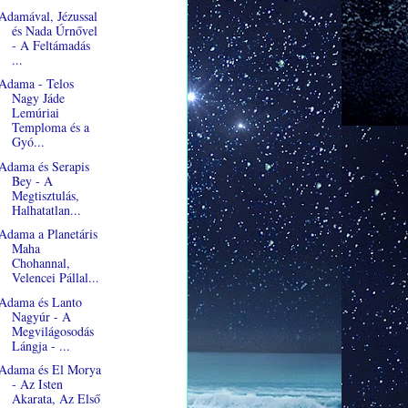
Adamával, Jézussal
és Nada Úrnővel
- A Feltámadás
...
Adama - Telos
Nagy Jáde
Lemúriai
Temploma és a
Gyó...
Adama és Serapis
Bey - A
Megtisztulás,
Halhatatlan...
Adama a Planetáris
Maha
Chohannal,
Velencei Pállal...
Adama és Lanto
Nagyúr - A
Megvilágosodás
Lángja - ...
Adama és El Morya
- Az Isten
Akarata, Az Első