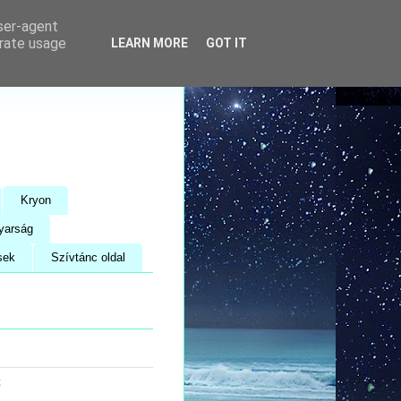
user-agent
erate usage
LEARN MORE
GOT IT
Kryon
yarság
sek
Szívtánc oldal
t