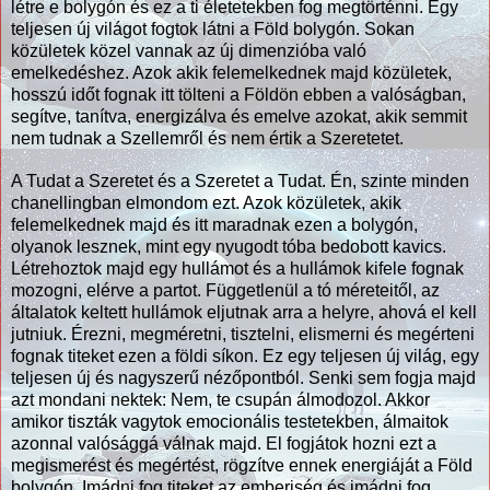
létre e bolygón és ez a ti életetekben fog megtörténni. Egy
teljesen új világot fogtok látni a Föld bolygón. Sokan
közületek közel vannak az új dimenzióba való
emelkedéshez. Azok akik felemelkednek majd közületek,
hosszú időt fognak itt tölteni a Földön ebben a valóságban,
segítve, tanítva, energizálva és emelve azokat, akik semmit
nem tudnak a Szellemről és nem értik a Szeretetet.
A Tudat a Szeretet és a Szeretet a Tudat. Én, szinte minden
chanellingban elmondom ezt. Azok közületek, akik
felemelkednek majd és itt maradnak ezen a bolygón,
olyanok lesznek, mint egy nyugodt tóba bedobott kavics.
Létrehoztok majd egy hullámot és a hullámok kifele fognak
mozogni, elérve a partot. Függetlenül a tó méreteitől, az
általatok keltett hullámok eljutnak arra a helyre, ahová el kell
jutniuk. Érezni, megméretni, tisztelni, elismerni és megérteni
fognak titeket ezen a földi síkon. Ez egy teljesen új világ, egy
teljesen új és nagyszerű nézőpontból. Senki sem fogja majd
azt mondani nektek: Nem, te csupán álmodozol. Akkor
amikor tiszták vagytok emocionális testetekben, álmaitok
azonnal valósággá válnak majd. El fogjátok hozni ezt a
megismerést és megértést, rögzítve ennek energiáját a Föld
bolygón. Imádni fog titeket az emberiség és imádni fog