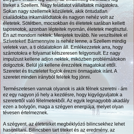
titeket a Szellem. Nagy feladatot vállaltatok magatokra.
Sokan nagy szellemek közületek, akik öntudatlan
családokba inkarnálódtatok és nagyon nehéz volt az
életetek. Sötétben, mocsokban és életetek sarában kellett
taposnotok, azonban lépteitek nyomán, életetek megtisztul.
Én azt mondom nektek: Menjetek tovább. Ne veszítsétek el
Szíveteket! Bármennyire is nehéz lenne, a Szellem mindig
veletek van, a ti oldalatokon áll. Emlékezzetek arra, hogy
számotokra e folyamat kétszeresen felgyorsult. Ez nagy
impulzust kellene adjon nektek, miközben problémáitokon
dolgoztok. Belül jól kellene érezzétek magatokat ettől.
Szeretet és tiszteletet fogtok érezni önmagatok iránt. A
szeretet minden irányból felétek fog jönni.
Természetesen vannak olyanok is akik félnek szeretni - ám
ez egy nagyon jó hely a kezdésre, hogy kigyógyuljatok a
szeretettől való félelmetekből. Az egyik legnagyobb akadály
ezen a bolygón, maga a szégyen energiája, melyet olyan
tévesen értelmeznek.
A szégyent, az életeteket megbéklyózó bilincsekhez lehet
hasonlítani. Bilincsben tart titeket és az eredmény, az