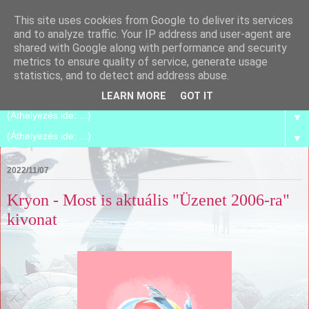
This site uses cookies from Google to deliver its services
Spirilego
and to analyze traffic. Your IP address and user-agent are
shared with Google along with performance and security
metrics to ensure quality of service, generate usage
Szétszedjük, és összerakjuk magunkat azzá, amik már
statistics, and to detect and address abuse.
vagyunk.
LEARN MORE
GOT IT
▼
▼
2022/11/07
Kryon - Most is aktuális "Üzenet 2006-ra"
kivonat