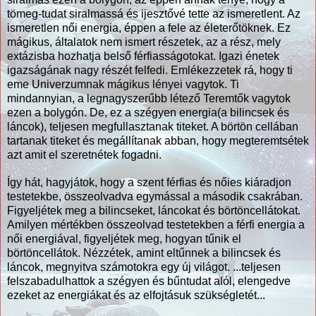
tömeg-tudat siralmassá és ijesztővé tette az ismeretlent. Az
ismeretlen női energia, éppen a fele az életerőtöknek. Ez
mágikus, általatok nem ismert részetek, az a rész, mely
extázisba hozhatja belső férfiasságotokat. Igazi énetek
igazságának nagy részét felfedi. Emlékezzetek rá, hogy ti
eme Univerzumnak mágikus lényei vagytok. Ti
mindannyian, a legnagyszerűbb létező Teremtők vagytok
ezen a bolygón. De, ez a szégyen energia(a bilincsek és
láncok), teljesen megfullasztanak titeket. A börtön cellában
tartanak titeket és megállítanak abban, hogy megteremtsétek
azt amit el szeretnétek fogadni.
Így hát, hagyjátok, hogy a szent férfias és nőies kiáradjon
testetekbe, összeolvadva egymással a második csakrában.
Figyeljétek meg a bilincseket, láncokat és börtöncellátokat.
Amilyen mértékben összeolvad testetekben a férfi energia a
női energiával, figyeljétek meg, hogyan tűnik el
börtöncellátok. Nézzétek, amint eltűnnek a bilincsek és
láncok, megnyitva számotokra egy új világot. ...teljesen
felszabadulhattok a szégyen és bűntudat alól, elengedve
ezeket az energiákat és az elfojtásuk szükségletét...