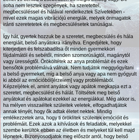
soha nem lesztek szegények, ha szeretettel,
megbecsüléssel és hálával rendelkeztek Szívetekben -
mivel ezek magas vibrációjú energiák, melyek önmagatok
iránti szeretetetek és megbecsülésetek tanúságai.
Így hát, gyertek hozzuk be a szeretet, megbecsülés és hála
energiáit, belső anyátokra irányítva. Engedjétek, hogy
kiterjedjen és felszabadítsa őt minden gyermekkori
fájdalmától és sebétől, minden szomorúságtól, magánytól
vagy ürességtől. Örököltétek az anya problémáit és ezek
bensőtök problémáivá válnak. Nem tudjátok meggyógyítani
a belső gyermeket, míg a belső anya vagy apa nem gyógyult
ki abból az emócióból[érzelem] vagy problémából.
Képzeljétek el, amint anyátok vagy apátok megkapja ezt a
szeretet, megbecsülést és hálát. Töltsétek meg belső
anyátokat és apátokat ezekkel az energiákkal. Még akkor is,
ha mélyen visszaéltek szüleitek veletek, elfogadhatjátok
annak tényét, hogy ők adtak életet nektek. Mindig
emlékezzetek arra, hogy ti öröklitek szüleitek emócióit és
problémáit. Ezek azok a kihívások és feladatok, melyekkel
szembe kerültök ebben az életben és melyeket túl kell majd
lépnetek. Bizonyosodjatok meg először arról, hogy belső