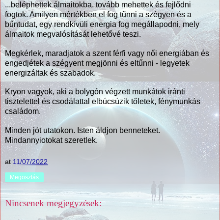
...beléphettek álmaitokba, tovább mehettek és fejlődni
fogtok. Amilyen mértékben el fog tűnni a szégyen és a
bűntudat, egy rendkívüli energia fog megállapodni, mely
álmaitok megvalósítását lehetővé teszi.
Megkérlek, maradjatok a szent férfi vagy női energiában és
engedjétek a szégyent megjönni és eltűnni - legyetek
energizáltak és szabadok.
Kryon vagyok, aki a bolygón végzett munkátok iránti
tisztelettel és csodálattal elbúcsúzik tőletek, fénymunkás
családom.
Minden jót utatokon. Isten áldjon benneteket.
Mindannyiotokat szeretlek.
at
11/07/2022
Megosztás
Nincsenek megjegyzések: