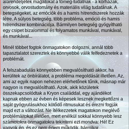
alárendeljétek magatokat a tömeg-tudatnak - a kórházak,
orvosok, orvostudomány és materiális világ tudatának. A
betegségeket, az emóciók és a hamis hitrendszerek hozzák
létre. A súlyos betegség, több probléma, emóció és hamis
hitrendszer kombinációja. Bármilyen betegség gyógyítható
egy csipet bizalommal és folyamatos munkával, munkával,
és munkával...
Minél többet fogtok önmagatokon dolgozni, annál több
tapasztalatot szereztek és könnyebbé válik felfedeznetek a
problémát.
A felszabadulás könnyebben megvalósítható akkor, ha
kerülitek az önbírálatot, a probléma megoldását illetően. Az,
ami az egyik napon nehezen elérhetőnek tűnik, másnap már
nagyon is megvalósítható. Azok, akik közületek
összekapcsolódtak a Kryon családdal, egy ajándékot
kapnak ebben az évben és képesek lesznek megkettőzni a
saját gyógyulásukhoz kötődő ritmusukat és érezni fogják
majd ezt a változást. Ne ítélkezzetek magatokon meglévő
problémáitokat illetően, mert enélkül sokkal könnyebb lesz
számotokra önmagatokra tekinteni ezt mondva: Hé! Ez
vagyok én, és ez nem értem működik, bármikor