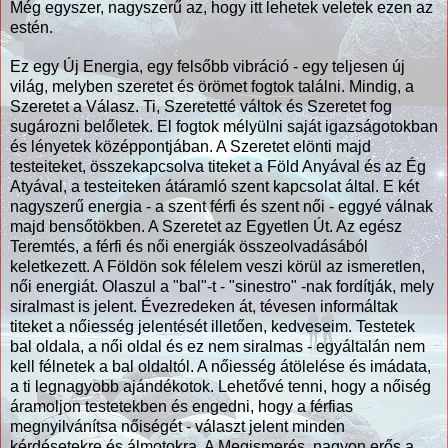
Még egyszer, nagyszerű az, hogy itt lehetek veletek ezen az
estén.
Ez egy Új Energia, egy felsőbb vibráció - egy teljesen új
világ, melyben szeretet és örömet fogtok találni. Mindig, a
Szeretet a Válasz. Ti, Szeretetté váltok és Szeretet fog
sugározni belőletek. El fogtok mélyülni saját igazságotokban
és lényetek középpontjában. A Szeretet elönti majd
testeiteket, összekapcsolva titeket a Föld Anyával és az Ég
Atyával, a testeiteken átáramló szent kapcsolat által. E két
nagyszerű energia - a szent férfi és szent női - eggyé válnak
majd bensőtökben. A Szeretet az Egyetlen Út. Az egész
Teremtés, a férfi és női energiák összeolvadásából
keletkezett. A Földön sok félelem veszi körül az ismeretlen,
női energiát. Olaszul a "bal"-t - "sinestro" -nak fordítják, mely
siralmast is jelent. Évezredeken át, tévesen informáltak
titeket a nőiesség jelentését illetően, kedveseim. Testetek
bal oldala, a női oldal és ez nem siralmas - egyáltalán nem
kell félnetek a bal oldaltól. A nőiesség átölelése és imádata,
a ti legnagyobb ajándékotok. Lehetővé tenni, hogy a nőiség
áramoljon testetekben és engedni, hogy a férfias
megnyilvánítsa nőiségét - választ jelent minden
kérdésetekre és álmotokra. A Megismerés, nagyon erős a