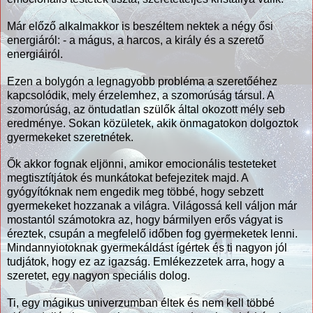
Már előző alkalmakkor is beszéltem nektek a négy ősi
energiáról: - a mágus, a harcos, a király és a szerető
energiáiról.
Ezen a bolygón a legnagyobb probléma a szeretőéhez
kapcsolódik, mely érzelemhez, a szomorúság társul. A
szomorúság, az öntudatlan szülők által okozott mély seb
eredménye. Sokan közületek, akik önmagatokon dolgoztok
gyermekeket szeretnétek.
Ők akkor fognak eljönni, amikor emocionális testeteket
megtisztítjátok és munkátokat befejezitek majd. A
gyógyítóknak nem engedik meg többé, hogy sebzett
gyermekeket hozzanak a világra. Világossá kell váljon már
mostantól számotokra az, hogy bármilyen erős vágyat is
éreztek, csupán a megfelelő időben fog gyermeketek lenni.
Mindannyiotoknak gyermekáldást ígértek és ti nagyon jól
tudjátok, hogy ez az igazság. Emlékezzetek arra, hogy a
szeretet, egy nagyon speciális dolog.
Ti, egy mágikus univerzumban éltek és nem kell többé