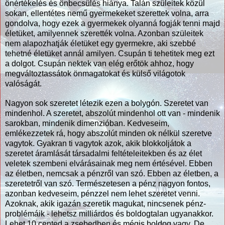
önértékelés és önbecsülés hiánya. Talán szüleitek közül
sokan, ellentétes nemű gyermekeket szerettek volna, arra
gondolva, hogy ezek a gyermekek olyanná fogják tenni majd
életüket, amilyennek szerették volna. Azonban szüleitek
nem alapozhatják életüket egy gyermekre, aki szebbé
tehetné életüket annál amilyen. Csupán ti tehetitek meg ezt
a dolgot. Csupán nektek van elég erőtök ahhoz, hogy
megváltoztassátok önmagatokat és külső világotok
valóságát.
Nagyon sok szeretet létezik ezen a bolygón. Szeretet van
mindenhol. A szeretet, abszolút mindenhol ott van - mindenik
sarokban, mindenik dimenzióban. Kedveseim,
emlékezzetek rá, hogy abszolút minden ok nélkül szeretve
vagytok. Gyakran ti vagytok azok, akik blokkoljátok a
szeretet áramlását társadalmi feltételeitekben és az élet
veletek szembeni elvárásainak meg nem értésével. Ebben
az életben, nemcsak a pénzről van szó. Ebben az életben, a
szeretetről van szó. Természetesen a pénz nagyon fontos,
azonban kedveseim, pénzzel nem lehet szeretet venni.
Azoknak, akik igazán szeretik magukat, nincsenek pénz-
problémáik - lehetsz milliárdos és boldogtalan ugyanakkor.
Lehet 10 cented a zsebedben és mégis boldog vagy. De