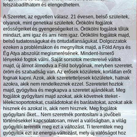
felszabadíthatom és elengedhetem.
A Szeretet, az egyetlen válasz. 21 évesen, belső szüleitek,
olyanok, mint genetikai szüleitek. Örökölni fogjátok
erősségeiket és gyengeségeiket is. Örökölni fogjátok tőlük
mindazt, ami igaz és ami nem igaz. Örökölni fogjátok majd,
belső tudatosságukat és öntudatlanságukat. Dolgozzatok
ezeken a problémákon és megnyíltok majd, a Föld Anya és
Ég Atya abszolút megismerésének. Mindent-Ismerő
lényekké fogtok válni. Saját sorsotok mestereivé váltok
majd, új álmot álmodva a Föld bolygónak, melyben szeretet,
öröm és szabadság van. Az erősek közületek, korlátlan erőt
fognak kapni. Azok, akik szeretetteljesek közületek, hatnak
azokra, akik nem rendelkeznek ezzel. Szeretetet hoztok
majd, gyógyítva és megkapva a szeretet ajándékait. Meg
fogjátok gyógyítani majd azokat, akik követnek titeket -
lélekcsoportotokat, családotokat és barátaitokat, azokat akik
hisznek és azokat is, akik nem hisznek. Meg fogjátok
gyógyítani őket... Nem szeretnék pontosítani a jövőbeli
történésekkel kapcsolatosan, mivel a valóságban, a világ
gyógyítói teremtik meg ezt a változást. Ti teremtitek meg
gyógyítók ezt az energia-változást, mely új valóságot hoz