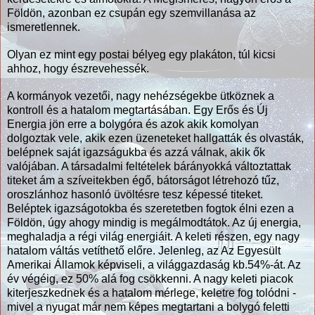
Földön, azonban ez csupán egy szemvillanása az
ismeretlennek.
Olyan ez mint egy postai bélyeg egy plakáton, túl kicsi
ahhoz, hogy észrevehessék.
A kormányok vezetői, nagy nehézségekbe ütköznek a
kontroll és a hatalom megtartásában. Egy Erős és Új
Energia jön erre a bolygóra és azok akik komolyan
dolgoztak vele, akik ezen üzeneteket hallgatták és olvasták,
belépnek saját igazságukba és azzá válnak, akik ők
valójában. A társadalmi feltételek bárányokká változtattak
titeket ám a szíveitekben égő, bátorságot létrehozó tűz,
oroszlánhoz hasonló üvöltésre tesz képessé titeket.
Beléptek igazságotokba és szeretetben fogtok élni ezen a
Földön, úgy ahogy mindig is megálmodtátok. Az új energia,
meghaladja a régi világ energiáit. A keleti részen, egy nagy
hatalom váltás vetíthető előre. Jelenleg, az Az Egyesült
Amerikai Államok képviseli, a világgazdaság kb.54%-át. Az
év végéig, ez 50% alá fog csökkenni. A nagy keleti piacok
kiterjeszkednek és a hatalom mérlege, keletre fog tolódni -
mivel a nyugat már nem képes megtartani a bolygó feletti