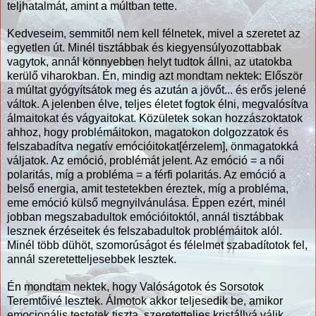
teljhatalmát, amint a múltban tette.
Kedveseim, semmitől nem kell félnetek, mivel a szeretet az
egyetlen út. Minél tisztábbak és kiegyensúlyozottabbak
vagytok, annál könnyebben helyt tudtok állni, az utatokba
kerülő viharokban. Én, mindig azt mondtam nektek: Először
a múltat gyógyítsátok meg és azután a jövőt... és erős jelené
váltok. A jelenben élve, teljes életet fogtok élni, megvalósítva
álmaitokat és vágyaitokat. Közületek sokan hozzászoktatok
ahhoz, hogy problémáitokon, magatokon dolgozzatok és
felszabadítva negatív emócióitokat[érzelem], önmagatokká
váljatok. Az emóció, problémát jelent. Az emóció = a női
polaritás, míg a probléma = a férfi polaritás. Az emóció a
belső energia, amit testetekben éreztek, míg a probléma,
eme emóció külső megnyilvánulása. Éppen ezért, minél
jobban megszabadultok emócióitoktól, annál tisztábbak
lesznek érzéseitek és felszabadultok problémáitok alól.
Minél több dühöt, szomorúságot és félelmet szabadítotok fel,
annál szeretetteljesebbek lesztek.
Én mondtam nektek, hogy Valóságotok és Sorsotok
Teremtőivé lesztek. Álmotok akkor teljesedik be, amikor
emocionális testetek tiszta, szeretetteljes kristállyá válik.