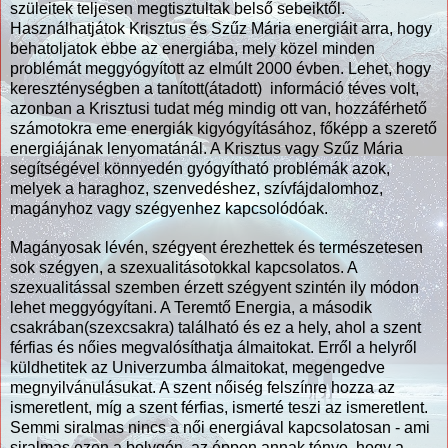
szüleitek teljesen megtisztultak belső sebeiktől.
Használhatjátok Krisztus és Szűz Mária energiáit arra, hogy
behatoljatok ebbe az energiába, mely közel minden
problémát meggyógyított az elmúlt 2000 évben. Lehet, hogy
kereszténységben a tanított(átadott) információ téves volt,
azonban a Krisztusi tudat még mindig ott van, hozzáférhető
számotokra eme energiák kigyógyításához, főképp a szerető
energiájának lenyomatánál. A Krisztus vagy Szűz Mária
segítségével könnyedén gyógyítható problémák azok,
melyek a haraghoz, szenvedéshez, szívfájdalomhoz,
magányhoz vagy szégyenhez kapcsolódóak.
Magányosak lévén, szégyent érezhettek és természetesen
sok szégyen, a szexualitásotokkal kapcsolatos. A
szexualitással szemben érzett szégyent szintén ily módon
lehet meggyógyítani. A Teremtő Energia, a második
csakrában(szexcsakra) található és ez a hely, ahol a szent
férfias és nőies megvalósíthatja álmaitokat. Erről a helyről
küldhetitek az Univerzumba álmaitokat, megengedve
megnyilvánulásukat. A szent nőiség felszínre hozza az
ismeretlent, míg a szent férfias, ismerté teszi az ismeretlent.
Semmi siralmas nincs a női energiával kapcsolatosan - ami
siralmas ezen a bolygón, az éppen annak ténye, hogy a