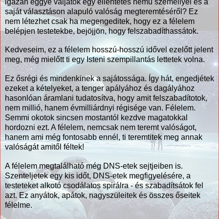
igazán eggyé váljatok egy ellentétes nemű személlyel és a
saját választáson alapuló valóság megteremtéséről? Ez
nem létezhet csak ha megengeditek, hogy ez a félelem
belépjen testetekbe, bejöjjön, hogy felszabadíthassátok.
Kedveseim, ez a félelem hosszú-hosszú idővel ezelőtt jelent
meg, még mielőtt ti egy Isteni szempillantás lettetek volna.
Ez ősrégi és mindenkinek a sajátossága. Így hát, engedjétek
ezeket a kételyeket, a tenger apályához és dagályához
hasonlóan áramlani tudatosítva, hogy amit felszabadítotok,
nem millió, hanem évmilliárdnyi régisége van. Félelem.
Semmi okotok sincsen mostantól kezdve magatokkal
hordozni ezt. A félelem, nemcsak nem teremt valóságot,
hanem ami még fontosabb ennél, ti teremtitek meg annak
valóságát amitől féltek!
A félelem megtalálható még DNS-etek sejtjeiben is.
Szenteljetek egy kis időt, DNS-etek megfigyelésére, a
testeteket alkotó csodálatos spirálra - és szabadítsátok fel
azt. Ez anyátok, apátok, nagyszüleitek és összes őseitek
félelme.