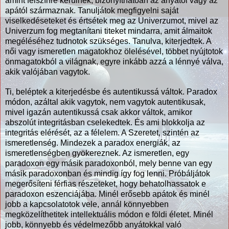
amint felszínre kerülnek, bizonyíthatóan az anyától vagy az
apától származnak. Tanuljátok megfigyelni saját
viselkedéseteket és értsétek meg az Univerzumot, mivel az
Univerzum fog megtanítani titeket mindarra, amit álmaitok
megéléséhez tudnotok szükséges. Tanulva, kiterjedtek. A
női vagy ismeretlen magatokhoz ölelésével, többet nyújtotok
önmagatokból a világnak, egyre inkább azzá a lénnyé válva,
akik valójában vagytok.
Ti, beléptek a kiterjedésbe és autentikussá váltok. Paradox
módon, azáltal akik vagytok, nem vagytok autentikusak,
mivel igazán autentikussá csak akkor váltok, amikor
abszolút integritásban cselekedtek. És ami blokkolja az
integritás elérését, az a félelem. A Szeretet, szintén az
ismeretlenség. Mindezek a paradox energiák, az
ismeretlenségben gyökereznek. Az ismeretlen, egy
paradoxon egy másik paradoxonból, mely benne van egy
másik paradoxonban és mindig így fog lenni. Próbáljátok
megerősíteni férfias részeteket, hogy behatolhassatok e
paradoxon eszenciájába. Minél erősebb apátok és minél
jobb a kapcsolatotok vele, annál könnyebben
megközelíthetitek intellektuális módon e földi életet. Minél
jobb, könnyebb és védelmezőbb anyátokkal való