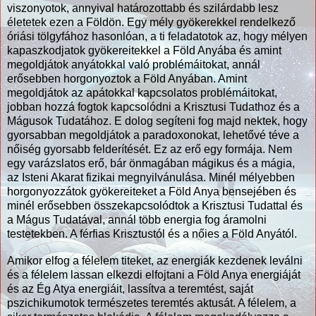
viszonyotok, annyival határozottabb és szilárdabb lesz
életetek ezen a Földön. Egy mély gyökerekkel rendelkező
óriási tölgyfához hasonlóan, a ti feladatotok az, hogy mélyen
kapaszkodjatok gyökereitekkel a Föld Anyába és amint
megoldjátok anyátokkal való problémáitokat, annál
erősebben horgonyoztok a Föld Anyában. Amint
megoldjátok az apátokkal kapcsolatos problémáitokat,
jobban hozzá fogtok kapcsolódni a Krisztusi Tudathoz és a
Mágusok Tudatához. E dolog segíteni fog majd nektek, hogy
gyorsabban megoldjátok a paradoxonokat, lehetővé téve a
nőiség gyorsabb felderítését. Ez az erő egy formája. Nem
egy varázslatos erő, bár önmagában mágikus és a mágia,
az Isteni Akarat fizikai megnyilvánulása. Minél mélyebben
horgonyozzátok gyökereiteket a Föld Anya bensejében és
minél erősebben összekapcsolódtok a Krisztusi Tudattal és
a Mágus Tudatával, annál több energia fog áramolni
testetekben. A férfias Krisztustól és a nőies a Föld Anyától.
Amikor elfog a félelem titeket, az energiák kezdenek leválni
és a félelem lassan elkezdi elfojtani a Föld Anya energiáját
és az Ég Atya energiáit, lassítva a teremtést, saját
pszichikumotok természetes teremtés aktusát. A félelem, a