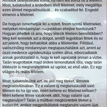
Álmotok beteljesedett volna, ha nem lett volna ott a félelem.
Most, tudatosítod a testedben lévő félelmet, mely megállítja
ezen álmod megvalósulását… és szabadítsd fel. Engedd
elmenni a félelmet.
De hogyan ismerhetjük fel a rejtett, finom szintű félelmeket,
melyeket mindannyian magunkban elrejtve hordozunk?
Hogyan jöhettek rá arra, hogy létezik félelem bensőtökben?
Meg kell tennetek azt a dolgot, amitől legjobban féltek és ez
azt jelenti, hogy behatoltok abba a félelembe. Például,
valószínűleg mindannyian megtapasztaltátok azt, amint az
úszó medence ugródeszkája szélén állva, elborzadtatok
annak gondolatától is, hogy le kell ugorjatok onnan a vízbe.
Talán leugrottatok majd örökre lemondtatok róla, vagy talán
többször is megismételtétek az ugrást, az első után. Ez egy
világos és reális félelem.
Most, tudatosítsátok azt, mi állít meg titeket, álmotok
megvalósításában. Ez a valami új megtanulásától való
félelem és ha így van, miért kellene ez félelmet keltsen?
Miért kellene félnie valakinek attól, hogy valami újat
megtanuljon? Talán a múltban megbüntettek titeket a
kudarcért, amikor megpróbáltatok megtanulni valami újat.