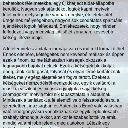
behatoltok félelmetekbe, egy új kiterjedt tudat-állapotba
kerültök. Nagyon sok ajándékot fogtok kapni, melyek
félelmetek mélységeibe vannak elrejtve, életetek sötét
üregeinek mélységeiben, nagyon sok csodálatos spirituális
ajándékot fogtok felfedezni. Emlékezzetek, hogy minden
felfedezett vagy megvilágított sötét zónában, kevesebb
kétség létezik majd.
A félelemnek számtalan formája van és indirekt formát ölthet.
Ennek ellenére, kétségeitek nem kevésbé reálisak és éppen
ezek a finom, szinte láthatatlan kétségek okozzák a
legnagyobb bajokat nektek. Ezek a kétségek blokkolják
energiátok körforgását, folyását és olyan térbe korlátoznak
titeket, mely egész életetekben fogva tartott. Ezeket a
kétségeket nemzedékről-nemzedékre, egyik családról a
másikra viszik át és mi összegyűjtjük a saját kétség-
csomagokat, mely a földi sík tapasztalatain alapulnak.
Mindezek a tanítások, a félelemtől való felszabadulásra, a
szeretetben, igazságban és Autentikus Énné való válásban
való lehorgonyzásra vonatkoznak. Az egyik legfontosabb
szabály kimondja: Akkor, amikor felszabadítotok valamit,
mindig valami jobb jelenik meg utatokon. Létezik egy