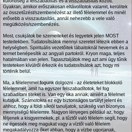
különbség a felszabadítás és a visszautasítás között.
Gyakran, amikor erőszakosan eltávolítotok valamit, kerülitek
az összetűzést/szembenézést az illető félelemmel és minél
erősebb a visszautasítás, annál nehezebb a vele való
megütközés/szembenézés.
Most, csukjátok be szemeiteket és legyetek jelen MOST
testeitekben. Tudatosítsátok mennyi szeretet létezik ebben a
helységben. Spirituális vezetőitek lábaitoknál hevernek és a
termet benépesítik az angyali partokról. Kryon maga, teljes
hatalmában van jelen. Tapasztaljátok meg azt ami úgy tűnik
testeteken kívülről érkezik és tudatosítsátok azt, hogy mi
történik belül.
Ma, a félelemmel fogunk dolgozni - az életeteket blokkoló
félelemmel, amit ha egyszer felszabadítotok, fel fog
szabadítani titeket is. Van egy oka annak, amiért a félelmet
kutatjuk. Számotokra ez egy biztonságos tartályt jelent és
ahhoz, hogy a földi síkról tanuljatok, szükség van bizonyos
mennyiségű félelemre. Nagyon lényeges például az, hogy
féljenek a kisgyermekek, pl. a tűztől való félelem segít, hogy
ne égessék meg magukat vagy a víztől való félelem
megakadályozza őket abban, hogy a vízbe ugorjanak,