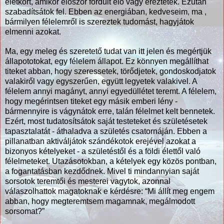
életkort, amikor először fordult elő vagy éreztétek. Ezután
szabadítsátok fel. Ebben az energiában, kedveseim, ma ,
bármilyen félelemről is szereztek tudomást, hagyjátok
elmenni azokat.
Ma, egy meleg és szeretető tudat van itt jelen és megértjük
állapototokat, egy félelem állapot. Ez könnyen megállíthat
titeket abban, hogy szeressetek, törődjetek, gondoskodjatok
valakiről vagy egyszerűen, együtt legyetek valakivel. A
félelem annyi magányt, annyi egyedüllétet teremt. A félelem,
hogy megérintsen titeket egy másik emberi lény -
bármennyire is vágynátok erre, talán félelmet kelt bennetek.
Ezért, most tudatosítsátok saját testeteket és születésetek
tapasztalatát - áthaladva a születés csatornáján. Ebben a
pillanatban aktiváljátok szándékotok erejével azokat a
bizonyos kételyeket - a születéstől és a földi élettől való
félelmeteket. Utazásotokban, a kételyek egy közös pontban,
a fogantatásban kezdődnek. Mivel ti mindannyian saját
sorsotok teremtői és mesterei vagytok, azonnal
válaszolhattok magatoknak e kérdésre: “Mi állít meg engem
abban, hogy megteremtsem magamnak, megálmodott
sorsomat?”