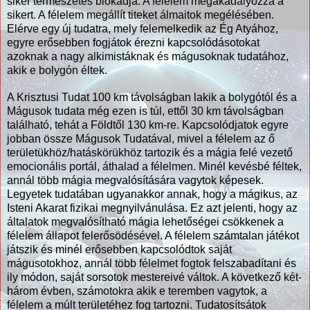
siker természetes blokádja. A félelem megakadályozza a
sikert. A félelem megállít titeket álmaitok megélésében.
Elérve egy új tudatra, mely felemelkedik az Ég Atyához,
egyre erősebben fogjátok érezni kapcsolódásotokat
azoknak a nagy alkimistáknak és mágusoknak tudatához,
akik e bolygón éltek.
A Krisztusi Tudat 100 km távolságban lakik a bolygótól és a
Mágusok tudata még ezen is túl, ettől 30 km távolságban
található, tehát a Földtől 130 km-re. Kapcsolódjatok egyre
jobban össze Mágusok Tudatával, mivel a félelem az ő
területükhöz/hatáskörükhöz tartozik és a mágia felé vezető
emocionális portál, áthalad a félelmen. Minél kevésbé féltek,
annál több mágia megvalósítására vagytok képesek.
Legyetek tudatában ugyanakkor annak, hogy a mágikus, az
Isteni Akarat fizikai megnyilvánulása. Ez azt jelenti, hogy az
általatok megvalósítható mágia lehetőségei csökkenek a
félelem állapot felerősödésével. A félelem számtalan játékot
játszik és minél erősebben kapcsolódtok saját
mágusotokhoz, annál több félelmet fogtok felszabadítani és
ily módon, saját sorsotok mestereivé váltok. A következő két-
három évben, számotokra akik e teremben vagytok, a
félelem a múlt területéhez fog tartozni. Tudatosítsátok