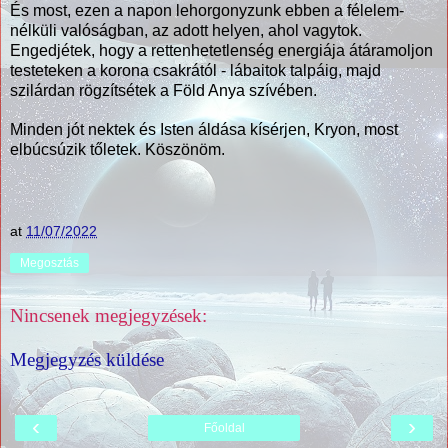
És most, ezen a napon lehorgonyzunk ebben a félelem-
nélküli valóságban, az adott helyen, ahol vagytok.
Engedjétek, hogy a rettenhetetlenség energiája átáramoljon
testeteken a korona csakrától - lábaitok talpáig, majd
szilárdan rögzítsétek a Föld Anya szívében.
Minden jót nektek és Isten áldása kísérjen, Kryon, most
elbúcsúzik tőletek. Köszönöm.
at
11/07/2022
Megosztás
Nincsenek megjegyzések:
Megjegyzés küldése
‹
›
Főoldal