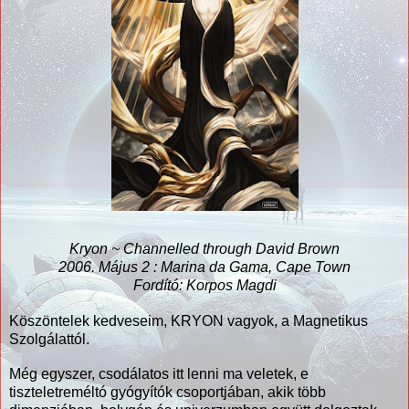
Kryon ~ Channelled through David Brown
2006. Május 2 : Marina da Gama, Cape Town
Fordító: Korpos
Magdi
Köszöntelek kedveseim, KRYON vagyok, a Magnetikus
Szolgálattól.
Még egyszer, csodálatos itt lenni ma veletek, e
tiszteletreméltó gyógyítók csoportjában, akik több