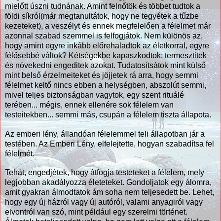
mielőtt úszni tudnának. Amint felnőtök és többet tudtok a
földi síkról(már megtanultátok, hogy ne tegyétek a tűzbe
kezeteket), a veszélyt és ennek megfelelően a félelmet már
azonnal szabad szemmel is felfogjátok. Nem különös az,
hogy amint egyre inkább előrehaladtok az életkorral, egyre
félősebbé váltok? Kétségekbe kapaszkodtok; termesztitek
és növekedni engeditek azokat. Tudatosítsátok mint külső
mint belső érzelmeiteket és jöjjetek rá arra, hogy semmi
félelmet keltő nincs ebben a helységben, abszolút semmi,
mivel teljes biztonságban vagytok, egy szent rituálé
terében... mégis, ennek ellenére sok félelem van
testeitekben... semmi más, csupán a félelem tiszta állapota.
Az emberi lény, állandóan félelemmel teli állapotban jár a
testében. Az Emberi Lény, elfelejtette, hogyan szabadítsa fel
félelmét.
Tehát, engedjétek, hogy átfogja testeteket a félelem, mely
legjobban akadályozza életeteket. Gondoljatok egy álomra,
amit gyakran álmodtatok ám soha nem teljesedett be. Lehet,
hogy egy új házról vagy új autóról, valami anyagiról vagy
elvontról van szó, mint például egy szerelmi történet.