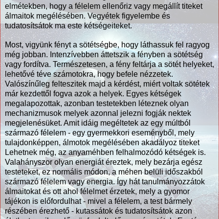
elmétekben, hogy a félelem ellenőriz vagy megállít titeket
álmaitok megélésében. Vegyétek figyelembe és
tudatosítsátok ma este kétségeiteket.
Most, vigyünk fényt a sötétségbe, hogy láthassuk fel ragyog
még jobban. Intenzívebben áttetszik a fényben a sötétség
vagy fordítva. Természetesen, a fény feltárja a sötét helyeket,
lehetővé téve számotokra, hogy befele nézzetek.
Valószínűleg felteszitek majd a kérdést, miért voltak sötétek
már kezdettől fogva azok a helyek. Egyes kétségek
megalapozottak, azonban testetekben léteznek olyan
mechanizmusok melyek azonnal jelezni fogják nektek
megjelenésüket. Amit idáig megéltetek az egy múltból
származó félelem - egy gyermekkori eseményből, mely
tulajdonképpen, álmotok megélésében akadályoz titeket
Lehetnek még, az anyaméhben felhalmozódó kétségek is.
Valahányszor olyan energiát éreztek, mely bezárja egész
testeteket, ez normális módon, a méhen belüli időszakból
származó félelem vagy energia. Így hát tanulmányozzátok
álmaitokat és ott ahol félelmet érzetek, mely a gyomor
tájékon is előfordulhat - mivel a félelem, a test bármely
részében érezhető - kutassátok és tudatosítsátok azon