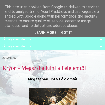
This site uses cookies from Google to deliver its services
Spirilego
and to analyze traffic. Your IP address and user-agent are
shared with Google along with performance and security
metrics to ensure quality of service, generate usage
Szétszedjük, és összerakjuk magunkat azzá, amik már
statistics, and to detect and address abuse.
vagyunk.
LEARN MORE
GOT IT
▼
▼
2022/11/07
Kryon - Megszabadulni a Félelemtől
Megszabadulni a Félelemtől