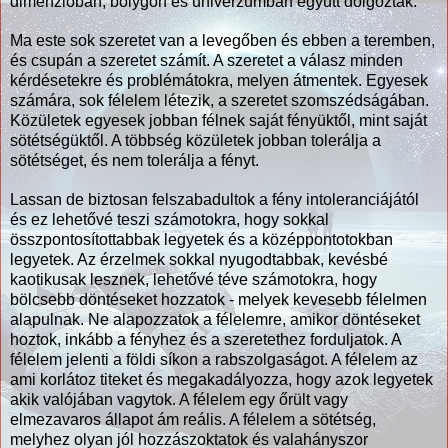
dimenzióban, bolygón és univerzumban együtt dolgoztak.
Ma este sok szeretet van a levegőben és ebben a teremben,
és csupán a szeretet számít. A szeretet a válasz minden
kérdésetekre és problémátokra, melyen átmentek. Egyesek
számára, sok félelem létezik, a szeretet szomszédságában.
Közületek egyesek jobban félnek saját fényüktől, mint saját
sötétségüktől. A többség közületek jobban tolerálja a
sötétséget, és nem tolerálja a fényt.
Lassan de biztosan felszabadultok a fény intoleranciájától
és ez lehetővé teszi számotokra, hogy sokkal
összpontosítottabbak legyetek és a középpontotokban
legyetek. Az érzelmek sokkal nyugodtabbak, kevésbé
kaotikusak lesznek, lehetővé téve számotokra, hogy
bölcsebb döntéseket hozzatok - melyek kevesebb félelmen
alapulnak. Ne alapozzatok a félelemre, amikor döntéseket
hoztok, inkább a fényhez és a szeretethez forduljatok. A
félelem jelenti a földi síkon a rabszolgaságot. A félelem az
ami korlátoz titeket és megakadályozza, hogy azok legyetek
akik valójában vagytok. A félelem egy őrült vagy
elmezavaros állapot ám reális. A félelem a sötétség,
melyhez olyan jól hozzászoktatok és valahányszor