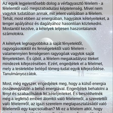
Az egyik legjelentősebb dolog a vérfagyasztó félelem - a
félelemtől való megszabadulási képtelenség. Mivel nem
vagytok tudatában annak, mit jelent valójában a félelem.
Tehát, most ebben az energiában, hagyjátok kételyeiteket, a
tenger apályához és dagályához hasonlóan közlekedni.
Mostantól kezdve, a kételyek teljesen haszontalanok
számotokra.
A kételyek legnagyobbika a saját fényetektől,
ragyogásotoktól és fenségetektől való félelem -
valamennyien fenségesen ragyogóak vagytok saját
fényetekben. És újból, a félelem megakadályoz titeket
mindezek kifejezésében. Ezért, engedjétek el a félelmet,
mely a testetekbe belépő tömeg-tudat egyik kifejeződése.
Tanulmányozzátok.
Most, még egyszer, engedjétek meg, hogy a külső energia
összevegyüljön a belső energiával. Engedjétek behatolni a
fényt és szabadítsátok fel kételyeiteket. És beszélhetnék
még a legfelső emberi álomtól való félelemről, a szeretettől
való félelemről, az igazi szerelem megtapasztalásától való
félelemről egy kapcsolatban? Mi ez a félelem attól, hogy