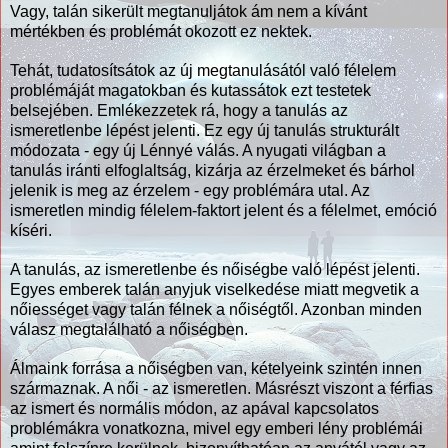
Vagy, talán sikerült megtanuljátok ám nem a kívánt
mértékben és problémát okozott ez nektek.
Tehát, tudatosítsátok az új megtanulásától való félelem
problémáját magatokban és kutassátok ezt testetek
belsejében. Emlékezzetek rá, hogy a tanulás az
ismeretlenbe lépést jelenti. Ez egy új tanulás strukturált
módozata - egy új Lénnyé válás. A nyugati világban a
tanulás iránti elfoglaltság, kizárja az érzelmeket és bárhol
jelenik is meg az érzelem - egy problémára utal. Az
ismeretlen mindig félelem-faktort jelent és a félelmet, emóció
kíséri.
A tanulás, az ismeretlenbe és nőiségbe való lépést jelenti.
Egyes emberek talán anyjuk viselkedése miatt megvetik a
nőiességet vagy talán félnek a nőiségtől. Azonban minden
válasz megtalálható a nőiségben.
Álmaink forrása a nőiségben van, kételyeink szintén innen
származnak. A női - az ismeretlen. Másrészt viszont a férfias
az ismert és normális módon, az apával kapcsolatos
problémákra vonatkozna, mivel egy emberi lény problémái