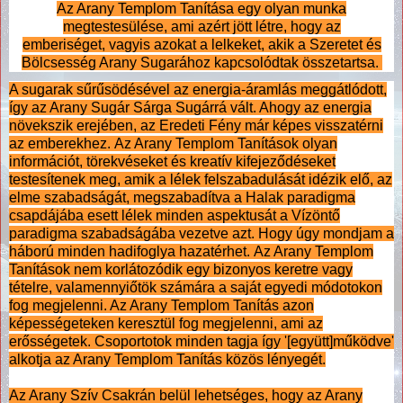
Az Arany Templom Tanítása egy olyan munka
megtestesülése, ami azért jött létre, hogy az
emberiséget, vagyis azokat a lelkeket, akik a Szeretet és
Bölcsesség Arany Sugarához kapcsolódtak összetartsa.
A sugarak sűrűsödésével az energia-áramlás meggátlódott,
így az Arany Sugár Sárga Sugárrá vált. Ahogy az energia
növekszik erejében, az Eredeti Fény már képes visszatérni
az emberekhez. Az Arany Templom Tanítások olyan
információt, törekvéseket és kreatív kifejeződéseket
testesítenek meg, amik a lélek felszabadulását idézik elő, az
elme szabadságát, megszabadítva a Halak paradigma
csapdájába esett lélek minden aspektusát a Vízöntő
paradigma szabadságába vezetve azt. Hogy úgy mondjam a
háború minden hadifoglya hazatérhet. Az Arany Templom
Tanítások nem korlátozódik egy bizonyos keretre vagy
tételre, valamennyiőtök számára a saját egyedi módotokon
fog megjelenni. Az Arany Templom Tanítás azon
képességeteken keresztül fog megjelenni, ami az
erősségetek. Csoportotok minden tagja így '[együtt]működve'
alkotja az Arany Templom Tanítás közös lényegét.
Az Arany Szív Csakrán belül lehetséges, hogy az Arany