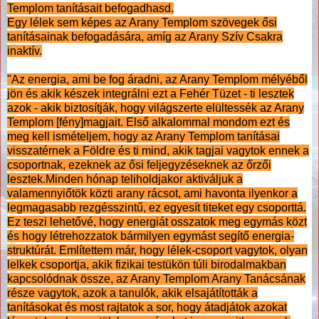
Templom tanításait befogadhasd.
Egy lélek sem képes az Arany Templom szövegek ősi
tanításainak befogadására, amíg az Arany Szív Csakra
inaktív.
"Az energia, ami be fog áradni, az Arany Templom mélyéből
jön és akik készek integrálni ezt a Fehér Tüzet - ti lesztek
azok - akik biztosítják, hogy világszerte elültessék az Arany
Templom [fény]magjait. Első alkalommal mondom ezt és
meg kell ismételjem, hogy az Arany Templom tanításai
visszatérnek a Földre és ti mind, akik tagjai vagytok ennek a
csoportnak, ezeknek az ősi feljegyzéseknek az őrzői
lesztek.Minden hónap teliholdjakor aktiváljuk a
valamennyiőtök közti arany rácsot, ami havonta ilyenkor a
legmagasabb rezgésszintű, ez egyesít titeket egy csoporttá.
Ez teszi lehetővé, hogy energiát osszatok meg egymás közt
és hogy létrehozzatok bármilyen egymást segítő energia-
struktúrát. Említettem már, hogy lélek-csoport vagytok, olyan
lelkek csoportja, akik fizikai testükön túli birodalmakban
kapcsolódnak össze, az Arany Templom Arany Tanácsának
része vagytok, azok a tanulók, akik elsajátították a
tanításokat és most rajtatok a sor, hogy átadjátok azokat