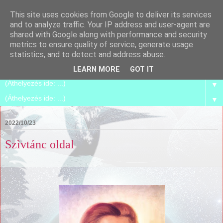
This site uses cookies from Google to deliver its services
Spirilego
and to analyze traffic. Your IP address and user-agent are
shared with Google along with performance and security
metrics to ensure quality of service, generate usage
Szétszedjük, és összerakjuk magunkat azzá, amik már
statistics, and to detect and address abuse.
vagyunk.
LEARN MORE
GOT IT
▼
▼
2022/10/23
Szìvtánc oldal