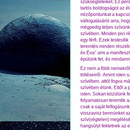
szükségleteiket. Ez per
tartós boldogságot az é
nézőpontunkat a kapcsol
váltogatásáról arra, ho
mégpedig teljes szívünk
szívében. Minden pici r
egy férfi. Ezek testesíti
teremtés minden részébe
és Éva" ami a manifeszt
épülünk fel, és mindann
Ez nem a földi nemekről
töltéseiről.
Amint isten s
szívében, attól fogva m
szívében élünk. Ettől a 
isten.
Sokan közülünk fe
folyamatosan teremtik a
csak a saját felfogásun
visszavisz bennünket az 
szív(végtelen) megélé
hangsúlyt fektetnek az e