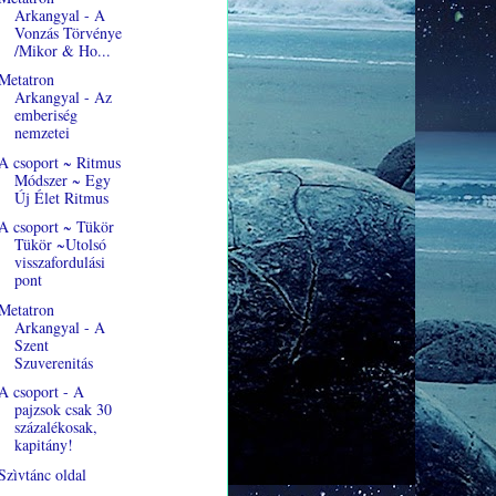
Arkangyal - A
Vonzás Törvénye
/Mikor & Ho...
Metatron
Arkangyal - Az
emberiség
nemzetei
A csoport ~ Ritmus
Módszer ~ Egy
Új Élet Ritmus
A csoport ~ Tükör
Tükör ~Utolsó
visszafordulási
pont
Metatron
Arkangyal - A
Szent
Szuverenitás
A csoport - A
pajzsok csak 30
százalékosak,
kapitány!
Szìvtánc oldal