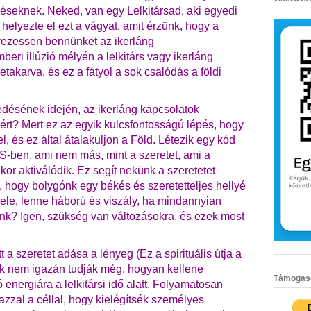
éseknek. Neked, van egy Lelkitársad, aki egyedi
n helyezte el ezt a vágyat, amit érzünk, hogy a
lvezessen bennünket az ikerláng
eri illúzió mélyén a lelkitárs vagy ikerláng
 betakarva, és ez a fátyol a sok csalódás a földi
désének idején, az ikerláng kapcsolatok
ért? Mert ez az egyik kulcsfontosságú lépés, hogy
l, és ez által átalakuljon a Föld.
Létezik egy kód
NS-ben, ami nem más, mint a szeretet, ami a
kor aktiválódik.
Ez segít nekünk a szeretetet
, hogy bolygónk egy békés és szeretetteljes hellyé
ele, lenne háború és viszály, ha mindannyian
énk?
Igen, szükség van változásokra, és ezek most
 a szeretet adása a lényeg (Ez a spirituális útja a
ek nem igazán tudják még, hogyan kellene
Támogasd 
 energiára a lelkitársi idő alatt. Folyamatosan
 azzal a céllal, hogy kielégítsék személyes