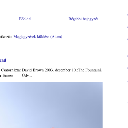
Főoldal
Régebbi bejegyzés
atkozás:
Megjegyzések küldése (Atom)
arad
 Csatornázta: David Brown 2003. december 10.:The Fountainâ,
tejer Emese Üdv...