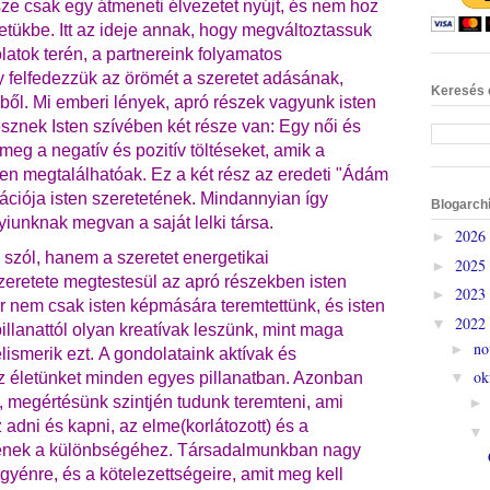
sze csak egy átmeneti élvezetet nyújt, és nem hoz
letükbe.
Itt az ideje annak, hogy megváltoztassuk
atok terén, a partnereink folyamatos
gy felfedezzük az örömét a szeretet adásának,
Keresés 
ből. Mi emberi lények, apró részek vagyunk isten
észnek Isten szívében két része van: Egy női és
k meg a negatív és pozitív töltéseket, amik a
n megtalálhatóak. Ez a két rész az eredeti "Ádám
ációja isten szeretetének.
Mindannyian így
Blogarch
yiunknak megvan a saját lelki társa.
2026
►
 szól, hanem a szeretet energetikai
2025
►
zeretete megtestesül az apró részekben isten
2023
►
ár nem csak isten képmására teremtettünk, és isten
2022
▼
pillanattól olyan kreatívak leszünk, mint maga
no
►
lismerik ezt.
A gondolataink aktívak és
ok
z életünket minden egyes pillanatban. Azonban
▼
k, megértésünk szintjén tudunk teremteni, ami
adni és kapni, az elme(korlátozott) és a
sének a különbségéhez. Társadalmunkban nagy
gyénre, és a kötelezettségeire, amit meg kell