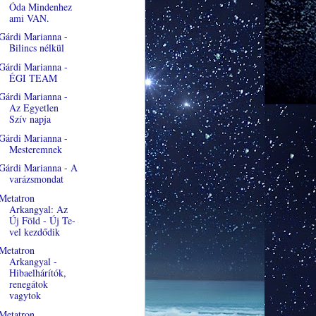
Óda Mindenhez
ami VAN.
Gárdi Marianna -
Bilincs nélkül
Gárdi Marianna -
ÉGI TEAM
Gárdi Marianna -
Az Egyetlen
Szív napja
Gárdi Marianna -
Mesteremnek
Gárdi Marianna - A
varázsmondat
Metatron
Arkangyal: Az
Új Föld - Új Te-
vel kezdődik
Metatron
Arkangyal -
Hibaelhárítók,
renegátok
vagytok
Metatron