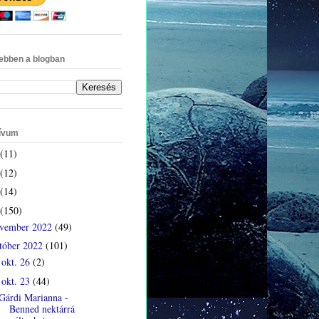
ebben a blogban
ívum
(11)
(12)
(14)
(150)
vember 2022
(49)
tóber 2022
(101)
okt. 26
(2)
►
okt. 23
(44)
▼
Gárdi Marianna -
Benned nektárrá