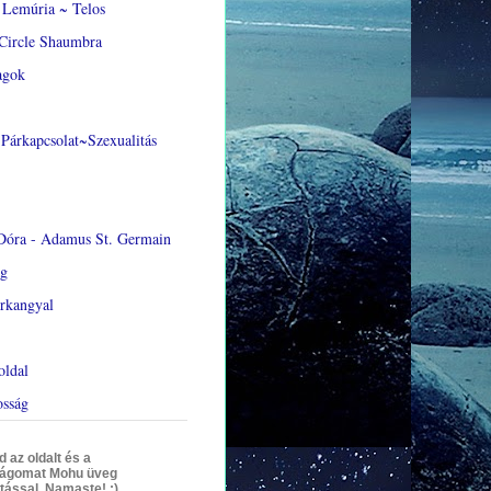
Lemúria ~ Telos
Circle Shaumbra
agok
Párkapcsolat~Szexualitás
Dóra - Adamus St. Germain
ág
rkangyal
oldal
osság
az oldalt és a
ágomat Mohu üveg
tással. Namaste! :)