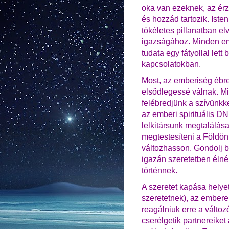
oka van ezeknek, az érz
és hozzád tartozik. Iste
tökéletes pillanatban e
igazságához.
Minden emb
tudata egy fátyollal lett
kapcsolatokban.
Most, az emberiség ébre
elsődlegessé válnak. Mi
felébredjünk a szívünkke
az emberi spirituális D
lelkitársunk megtalálása
megtestesíteni a Földön
változhasson. Gondolj b
igazán szeretetben éln
történnek.
A szeretet kapása helyett
szeretetnek), az ember
reagálniuk erre a változó
cserélgetik partnereiket