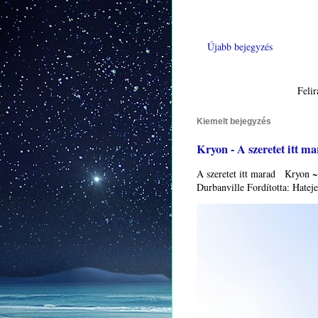
Újabb bejegyzés
Felir
Kiemelt bejegyzés
Kryon - A szeretet itt m
A szeretet itt marad Kryon ~
Durbanville Fordította: Ha