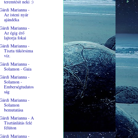
teremtésit neki :)
Gárdi Marianna -
Az isteni nyár
ajándéka
Gárdi Marianna -
Az égig érő
lajtorja fokai
Gárdi Marianna -
Tiszta tükörsima
víz.
Gárdi Marianna -
Solamon - Gaia
Gárdi Marianna -
Solamon -
Emberségtudatos
ság
Gárdi Marianna -
Solamon
bemutatása
Gárdi Marianna - A
Tisztánlátás felé
félúton
Gárdi Marianna -