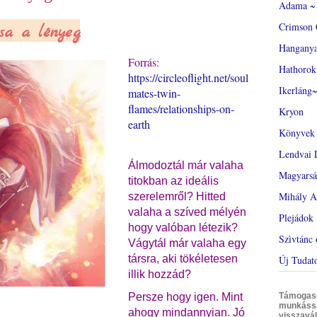
Adama ~ 
Crimson 
a a lényeg
Hangany
Forrás:
Hathorok
https://circleoflight.net/soul
Ikerláng~
mates-twin-
flames/relationships-on-
Kryon
earth
Könyvek
Lendvai 
Álmodoztál már valaha
Magyars
titokban az ideális
Mihály A
szerelemről? Hitted
valaha a szíved mélyén
Plejádok
hogy valóban létezik?
Szìvtánc 
Vágytál már valaha egy
társra, aki tökéletesen
Új Tudat
illik hozzád?
Persze hogy igen. Mint
Támogasd 
munkáss
ahogy mindannyian.
Jó
visszavál