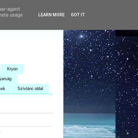
user-agent
erate usage
LEARN MORE
GOT IT
Kryon
yarság
sek
Szívtánc oldal
t