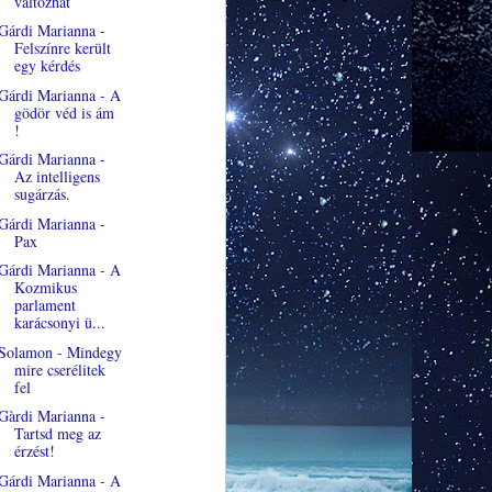
változhat
Gárdi Marianna -
Felszínre került
egy kérdés
Gárdi Marianna - A
gödör véd is ám
!
Gárdi Marianna -
Az intelligens
sugárzás.
Gárdi Marianna -
Pax
Gárdi Marianna - A
Kozmikus
parlament
karácsonyi ü...
Solamon - Mindegy
mire cserélitek
fel
Gàrdi Marianna -
Tartsd meg az
érzést!
Gárdi Marianna - A