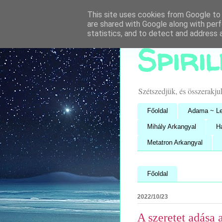
This site uses cookies from Google to d
are shared with Google along with perf
statistics, and to detect and address 
Spiri
Szétszedjük, és összerakj
Főoldal
Adama ~ Le
Mihály Arkangyal
H
Metatron Arkangyal
Főoldal
2022/10/23
A szeretet adása 