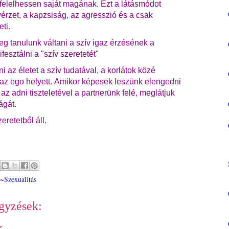
felelhessen saját magának. Ezt a látásmódot
érzet, a kapzsiság, az agresszió és a csak
ti.
 tanulunk váltani a szív igaz érzésének a
fesztálni a "szív szeretetét"
 az életet a szív tudatával, a korlátok közé
és az ego helyett. Amikor képesek leszünk elengedni
az adni tiszteletével a partnerünk felé, meglátjuk
lágát.
retetből áll.
~Szexualitás
gyzések: