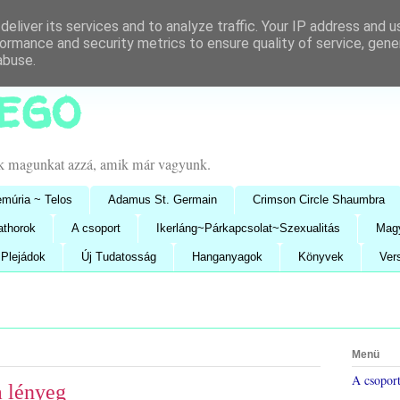
eliver its services and to analyze traffic. Your IP address and 
ormance and security metrics to ensure quality of service, gen
abuse.
lego
uk magunkat azzá, amik már vagyunk.
múria ~ Telos
Adamus St. Germain
Crimson Circle Shaumbra
athorok
A csoport
Ikerláng~Párkapcsolat~Szexualitás
Mag
Plejádok
Új Tudatosság
Hanganyagok
Könyvek
Ver
Menü
A csopor
a lényeg