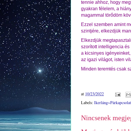
tennie ahhoz, hogy meg
gyakran félelem, a hiány
magammal törődöm köve
Ezzel szemben amint meg
szintjére, elkezdjük mani
Elkezdjük megtapasztalni
szorított intelligencia 
a kicsinyes igényeinket, 
az igazi világot, isten vi
Minden teremtés csak sze
at
10/23/2022
Labels:
Ikerláng~Párkapcsolat
Nincsenek megje