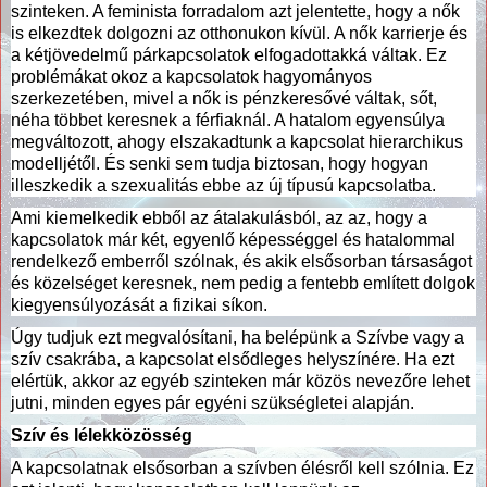
szinteken. A feminista forradalom azt jelentette, hogy a nők
is elkezdtek dolgozni az otthonukon kívül. A nők karrierje és
a kétjövedelmű párkapcsolatok elfogadottakká váltak. Ez
problémákat okoz a kapcsolatok hagyományos
szerkezetében, mivel a nők is pénzkeresővé váltak, sőt,
néha többet keresnek a férfiaknál. A hatalom egyensúlya
megváltozott, ahogy elszakadtunk a kapcsolat hierarchikus
modelljétől. És senki sem tudja biztosan, hogy hogyan
illeszkedik a szexualitás ebbe az új típusú kapcsolatba.
Ami kiemelkedik ebből az átalakulásból, az az, hogy a
kapcsolatok már két, egyenlő képességgel és hatalommal
rendelkező emberről szólnak, és akik elsősorban társaságot
és közelséget keresnek, nem pedig a fentebb említett dolgok
kiegyensúlyozását a fizikai síkon.
Úgy tudjuk ezt megvalósítani, ha belépünk a Szívbe vagy a
szív csakrába, a kapcsolat elsődleges helyszínére. Ha ezt
elértük, akkor az egyéb szinteken már közös nevezőre lehet
jutni, minden egyes pár egyéni szükségletei alapján.
Szív és lélekközösség
A kapcsolatnak elsősorban a szívben élésről kell szólnia. Ez