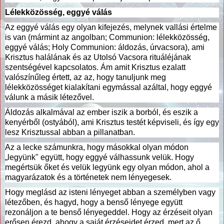
Lélekközösség, eggyé válás
Az eggyé válás egy olyan kifejezés, melynek vallási értelme
is van (mármint az angolban; Communion: lélekközösség,
eggyé válás; Holy Communion: áldozás, úrvacsora), ami
Krisztus halálának és az Utolsó Vacsora rituáléjának
szentségével kapcsolatos. Ám amit Krisztus ezalatt
valószínűleg értett, az az, hogy tanuljunk meg
lélekközösséget kialakítani egymással azáltal, hogy eggyé
válunk a másik létezővel.
Áldozás alkalmával az ember iszik a borból, és eszik a
kenyérből (ostyából), ami Krisztus testét képviseli, és így egy
lesz Krisztussal abban a pillanatban.
Az a lecke számunkra, hogy másokkal olyan módon
„legyünk" együtt, hogy eggyé válhassunk velük. Hogy
megértsük őket és velük legyünk egy olyan módon, ahol a
magyarázatok és a történetek nem lényegesek.
Hogy meglásd az isteni lényeget abban a személyben vagy
létezőben, és hagyd, hogy a benső lényege együtt
rezonáljon a te benső lényegeddel. Hogy az érzéseit olyan
erősen érezd, ahogy a saját érzéseidet érzed, mert az ő