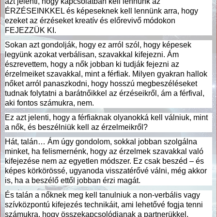
azt jelenti, hogy kapcsolatban kell lennünk az
ÉRZÉSEINKKEL és képeseknek kell lennünk arra, hogy
ezeket az érzéseket kreatív és előrevivő módokon
FEJEZZÜK KI.
Sokan azt gondolják, hogy ez arról szól, hogy képesek
legyünk azokat verbálisan, szavakkal kifejezni. Ám
észrevettem, hogy a nők jobban ki tudják fejezni az
érzelmeiket szavakkal, mint a férfiak. Milyen gyakran hallok
nőket arról panaszkodni, hogy hosszú megbeszéléseket
tudnak folytatni a barátnőikkel az érzéseikről, ám a férfival,
aki fontos számukra, nem.
Ez azt jelenti, hogy a férfiaknak olyanokká kell válniuk, mint
a nők, és beszélniük kell az érzelmeikről?
Hát, talán… Ám úgy gondolom, sokkal jobban szolgálna
minket, ha felismernénk, hogy az érzelmek szavakkal való
kifejezése nem az egyetlen módszer. Ez csak beszéd – és
képes körkörössé, ugyanoda visszatérővé válni, még akkor
is, ha a beszélő ettől jobban érzi magát.
És talán a nőknek meg kell tanulniuk a non-verbális vagy
szívközpontú kifejezés technikáit, ami lehetővé fogja tenni
számukra, hogy összekapcsolódjanak a partnerükkel.