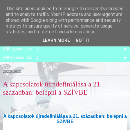
This site uses cookies from Google to deliver its services
Spirilego
and to analyze traffic. Your IP address and user-agent are
shared with Google along with performance and security
metrics to ensure quality of service, generate usage
Szétszedjük, és összerakjuk magunkat azzá, amik már
statistics, and to detect and address abuse.
vagyunk.
LEARN MORE
GOT IT
▼
▼
2022/10/23
A kapcsolatok újradefiniálása a 21.
században: belépni a SZÍVBE
A kapcsolatok újradefiniálása a 21. században: belépni a
SZÍVBE