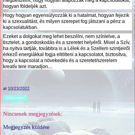
megbeszélni, hogy hogyan alapozzák meg a kapcsolatukat,
hogyan földeljék azt.
Hogy hogyan egyensúlyozzák ki a hatalmat, hogyan fejezik
ki a szexualitást, és milyen szerepet fog játszani a pénz a
kapcsolatukban.
Ezeket a dolgokat meg lehet beszélni, nem színlelve, a
tisztelet, a gondoskodás és a szeretet helyéről. Mivel a Szív,
ha nyitva tartják, továbbra is a Lélek és a Szellem szintjeiről
érkező energiákkal fogja eltölteni a kapcsolatot, biztosítva,
hogy a kapcsolat a növekedés és a szeretet/szerelem
kreatív tere maradjon…
at
10/23/2022
Megosztás
Nincsenek megjegyzések:
Megjegyzés küldése