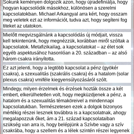
Sokunk keményen dolgozik azon, hogy újradefiniálja, hogy
hogyan kapcsolódik másokhoz, különösen a szerelmi
kapcsolatokban. Michael Arkangyal arra kért, hogy osszam
meg veletek ezt az információt, tudva azt, hogy segíteni fog
titeket az utatokon.
Mielőtt megvizsgálnánk a kapcsolódás új módjait, vissza
kell tekintenünk, hogy megnézzük, korábban miről szóltak a
kapcsolatok. Metafizikailag, a kapcsolatokat – az élet sok
egyéb aspektusához hasonlóan a 20. században – az alsó
három csakra irányította.
Ez azt jelenti, hogy a legtöbb kapcsolat a pénz (gyökér
csakra), a szexualitás (szakrális csakra) és a hatalom (solar
plexus csakra) vmiféle kiegyensúlyozásáról szólt.
Mindegy, milyen érzelmek és érzések hozták össze a két
embert, elkerülhetetlen volt, hogy megküzdjenek a pénz, a
hatalom és a szexualitás témaköreivel a mindennapi
kapcsolatukban. Természetesen ezek a dolgok bizonyos
mértékig részei lesznek továbbra is a kapcsolatnak, ahogy
megalapozzuk őket, ám a 21. század kapcsolataiban
szükség van arra is, hogy belépjünk a Szívbe vagy a szív
csakrába, hogy a szellem és a lélek szintén részei legyenek