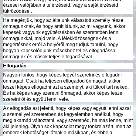
érzései valójában a te érzéseid, vagy a saját érzéseid
tükröződései.
Ha megértjük, hogy az általunk választott személy része
önmagunknak, és hogy amit látunk, az mi vagyunk, akkor
képesek vagyunk együttérzésben és szeretetben lenni
önmagunkkal, majd vele. A lélekközösségnek és a
megértésnek erről a helyéről meg tudjuk tanulni, hogy
hogyan kapcsolódjunk másokhoz teljes elfogadással –
önmagunk és mások teljes elfogadásával.
Elfogadás
Nagyon fontos, hogy képes legyél szeretni és elfogadni
önmagad. Csak ha teljesen elfogadod önmagad, akkor
leszel képes elfogadni azt a személyt, aki tükröt tart neked.
És ha képes vagy szeretni önmagad, akkor képes leszel
szeretni őt és együtt lenni vele.
Az elfogadás azt jelenti, hogy képes vagy együtt lenni azzal
a személlyel szeretetben és kegyelemben anélkül, hogy
meg akarnád változtatni, vagy szeretnéd, ha más lenne, mint
aki jelenleg. Olyan sok kapcsolat megy tönkre azért, mert az
emberek lehetőséget látnak a másikban, és ebbe a