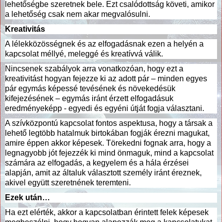
lehetőségbe szeretnek bele. Ezt csalódottság követi, amikor
a lehetőség csak nem akar megvalósulni.
Kreativitás
A lélekközösségnek és az elfogadásnak ezen a helyén a
kapcsolat méllyé, meleggé és kreatívvá válik.
Nincsenek szabályok arra vonatkozóan, hogy ezt a
kreativitást hogyan fejezze ki az adott pár – minden egyes
pár egymás képessé tevésének és növekedésük
kifejezésének – egymás iránt érzett elfogadásuk
eredményeképp - egyedi és egyéni útját fogja választani.
A szívközpontú kapcsolat fontos aspektusa, hogy a társak a
lehető legtöbb hatalmuk birtokában fogják érezni magukat,
amire éppen akkor képesek. Törekedni fognak arra, hogy a
legnagyobb jót fejezzék ki mind önmaguk, mind a kapcsolat
számára az elfogadás, a kegyelem és a hála érzései
alapján, amit az általuk választott személy iránt éreznek,
akivel együtt szeretnének teremteni.
Ezek után…
Ha ezt elérték, akkor a kapcsolatban érintett felek képesek