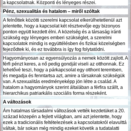
a kapcsolatnak. Központi és lényeges részei.
Pénz, szexualitás és hatalom – miről szóltak
A felnőttek közötti szerelmi kapcsolat elkerülhetetlenül azt
jelentette, hogy a kapcsolat két résztvevője egy bizonyos
ponton együtt kezdett élni. A közelség és a társaság iránti
szükség egy lényeges emberi szükséglet, a szerelmi
kapcsolatok mindig is együttélésben és fizikai közelségben
fejeződtek ki, és ez továbbra is így fog folytatódni.
Hagyományosan az egyensúlyozás a nemek között zajlott. A
férfi pénzt keres, a nő pedig gondját viseli az otthonnak. Ez
lehetővé teszi, hogy a párkapcsolat egy otthont teremtsen,
és megadja és fenntartsa azt, amire a társaknak szükségük
van. A szexualitás eredményeképp jön létre a család. A
hatalom a hagyományok szerint általában a férfira szállt, a
hierarchikus patriarkális szociális forma részeként.
A változások
Ám hatalmas társadalmi változások vették kezdetüket a 20.
század közepén a fejlett világban, ami azt jelentette, hogy
ezek a tradicionális feltételezések a kapcsolatokról elavulttá
váltak, bár sokan még mindig ezeket követik a tudatalatti