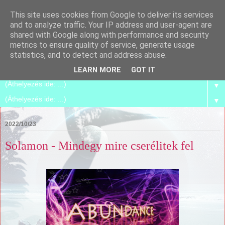
This site uses cookies from Google to deliver its services
Spirilego
and to analyze traffic. Your IP address and user-agent are
shared with Google along with performance and security
metrics to ensure quality of service, generate usage
Szétszedjük, és összerakjuk magunkat azzá, amik már
statistics, and to detect and address abuse.
vagyunk.
LEARN MORE
GOT IT
▼
▼
2022/10/23
Solamon - Mindegy mire cserélitek fel