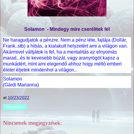
Solamon - Mindegy mire cserélitek fel
Ne haragudjatok a pénzre. Nem a pénz léte, fajtája (Dollár,
Frank..stb) a hibás, a kialakult helyzetért ami a világon van.
Akármivel váltjátok is fel, ha a mentalitás az elnyomás
marad...és te kevesebb búzát, vagy aranyrögöt kapsz a
munkádért, mint ami elegendő ahhoz hogy méltó emberi
életet éljetek mindenhol a világon..
Solamon
(Gárdi Marianna)
at
10/23/2022
Megosztás
Nincsenek megjegyzések: