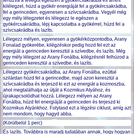
lehúzva a levegőt egészen a gyökércsakrádba és amint
kilélegzel, húzd a gyökér energiáját fel a gyökércsakrádba,
fel a gerinceden, egyenesen a szívcsakrádba. Vegyél még
egy mély lélegzetet és lélegezz le egészen a
gyökércsakrádba, lépj kapcsolatba a gyökérrel, húzd fel a
szívcsakrádba és lazíts.
Lélegezz mélyen, egyenesen a gyökérközpontodba, Arany
Fonalad gyökerébe, kilégzéskor pedig hozd fel ezt az
energiát a gerinceden keresztül a szívedbe, és lazíts. Még
egy mély lélegzet az Arany Fonálba, kilégzésnél felhúzod a
gerinceden keresztül a szívedbe, és lazíts.
Lélegezz gyökércsakrádba, az Arany Fonálba, ezúttal
szilárdan húzd fel a gerincedbe, majd azon keresztül a
szívcsakrádba és terjeszd ki ezt az energiát a kozmoszba,
ahol megtalálhatja az útját a Kozmikus Atyához, és
újrakapcsolódhat hozzá. Lélegezz mélyen az Arany
Fonálba, húzd fel energiáját a gerinceden és terjeszd ki
Kozmikus Atyánkhoz. Folytasd ezt a légzési ciklust, amíg azt
nem mondom, hogy hagyd abba.
(Körülbelül 1 perc)
És lazíts. Továbbra is maradj tudatában annak, hogy hogyan