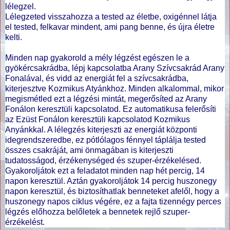
lélegzel.
Lélegzeted visszahozza a tested az életbe, oxigénnel látja
el tested, felkavar mindent, ami pang benne, és újra életre
kelti.
Minden nap gyakorold a mély légzést egészen le a
gyökércsakrádba, lépj kapcsolatba Arany Szívcsakrád Arany
Fonalával, és vidd az energiát fel a szívcsakrádba,
kiterjesztve Kozmikus Atyánkhoz. Minden alkalommal, mikor
megismétled ezt a légzési mintát, megerősíted az Arany
Fonálon keresztüli kapcsolatod. Ez automatikusa felerősíti
az Ezüst Fonálon keresztüli kapcsolatod Kozmikus
Anyánkkal. A lélegzés kiterjeszti az energiát központi
idegrendszeredbe, ez pótlólagos fénnyel táplálja tested
összes csakráját, ami önmagában is kiterjeszti
tudatosságod, érzékenységed és szuper-érzékelésed.
Gyakoroljátok ezt a feladatot minden nap hét percig, 14
napon keresztül. Aztán gyakoroljátok 14 percig huszonegy
napon keresztül, és biztosíthatlak benneteket afelől, hogy a
huszonegy napos ciklus végére, ez a fajta tizennégy perces
légzés előhozza belőletek a bennetek rejlő szuper-
érzékelést.