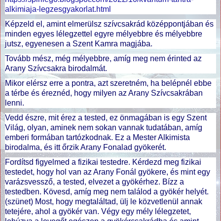
alkimiaja-legzesgyakorlat.html
Képzeld el, amint elmerülsz szívcsakrád középpontjában és
minden egyes lélegzettel egyre mélyebbre és mélyebbre
jutsz, egyenesen a Szent Kamra magjába.
Tovább mész, még mélyebbre, amíg meg nem érinted az
Arany Szívcsakra birodalmát.
Mikor elérsz erre a pontra, azt szeretném, ha belépnél ebbe
a térbe és éreznéd, hogy milyen az Arany Szívcsakrában
lenni.
Vedd észre, mit érez a tested, ez önmagában is egy Szent
Világ, olyan, aminek nem sokan vannak tudatában, amíg
emberi formában tartózkodnak. Ez a Mester Alkimista
birodalma, és itt őrzik Arany Fonalad gyökerét.
Fordítsd figyelmed a fizikai testedre. Kérdezd meg fizikai
testedet, hogy hol van az Arany Fonál gyökere, és mint egy
varázsvessző, a tested, elvezet a gyökérhez. Bízz a
testedben. Kövesd, amíg meg nem találod a gyökér helyét.
(szünet) Most, hogy megtaláltad, ülj le közvetlenül annak
tetejére, ahol a gyökér van. Végy egy mély lélegzetet,