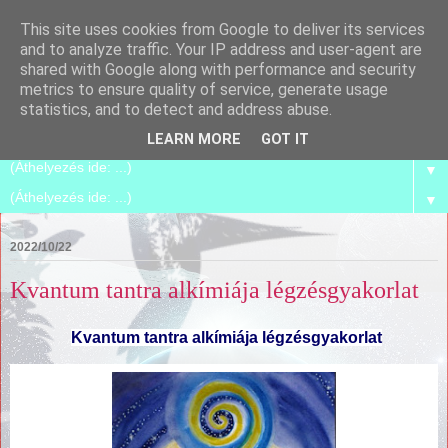
This site uses cookies from Google to deliver its services
Spirilego
and to analyze traffic. Your IP address and user-agent are
shared with Google along with performance and security
metrics to ensure quality of service, generate usage
Szétszedjük, és összerakjuk magunkat azzá, amik már
statistics, and to detect and address abuse.
vagyunk.
LEARN MORE
GOT IT
▼
▼
2022/10/22
Kvantum tantra alkímiája légzésgyakorlat
Kvantum tantra alkímiája légzésgyakorlat