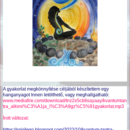
A gyakorlat megkönnyítése céljából készítettem egy
hanganyagot Innen letölthető, vagy meghallgatható:
www.mediafire.com/download/tnz2x5cb6sayaay/kvantumtan
tra_alkimi%C3%A1ja_l%C3%A9gz%C5%91gyakorlat.mp3
Írott változat:
https://spirilego.blogspot.com/2022/10/kvantum-tantra-