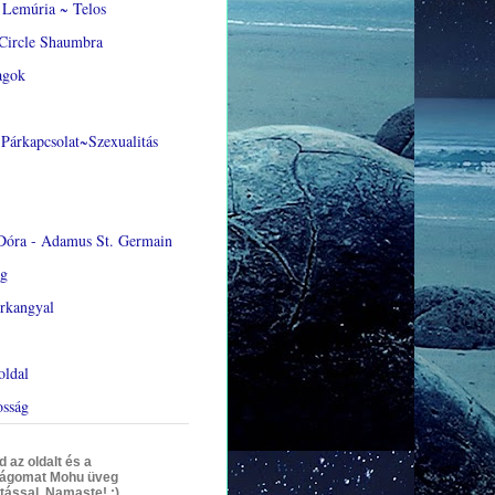
Lemúria ~ Telos
Circle Shaumbra
agok
Párkapcsolat~Szexualitás
Dóra - Adamus St. Germain
ág
rkangyal
oldal
osság
az oldalt és a
ágomat Mohu üveg
tással. Namaste! :)