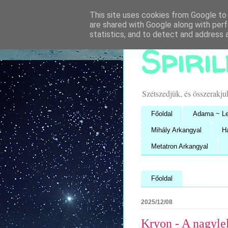
This site uses cookies from Google to d
are shared with Google along with perf
statistics, and to detect and address 
Spiri
Szétszedjük, és összerakj
Főoldal
Adama ~ Le
Mihály Arkangyal
H
Metatron Arkangyal
Főoldal
2025/12/08
Kryon - A nagyle