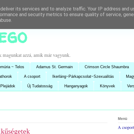
eliver its services and to analyze traffic. Your IP address and 
ormance and security metrics to ensure quality of service, gen
abuse.
lego
uk magunkat azzá, amik már vagyunk.
múria ~ Telos
Adamus St. Germain
Crimson Circle Shaumbra
athorok
A csoport
Ikerláng~Párkapcsolat~Szexualitás
Mag
Plejádok
Új Tudatosság
Hanganyagok
Könyvek
Ver
Menü
A csopor
lkűségetek