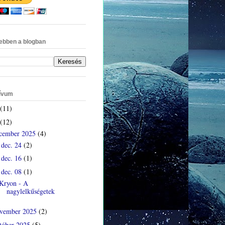
ebben a blogban
ívum
(11)
(12)
cember 2025
(4)
dec. 24
(2)
►
dec. 16
(1)
►
dec. 08
(1)
▼
Kryon - A
nagylelkűségetek
vember 2025
(2)
tóber 2025
(5)