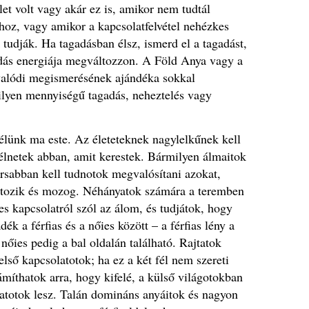
et volt vagy akár ez is, amikor nem tudtál
oz, vagy amikor a kapcsolatfelvétel nehézkes
k tudják. Ha tagadásban élsz, ismerd el a tagadást,
dás energiája megváltozzon. A Föld Anya vagy a
valódi megismerésének ajándéka sokkal
lyen mennyiségű tagadás, neheztelés vagy
élünk ma este. Az életeteknek nagylelkűnek kell
 élnetek abban, amit kerestek. Bármilyen álmaitok
orsabban kell tudnotok megvalósítani azokat,
ltozik és mozog. Néhányatok számára a teremben
tes kapcsolatról szól az álom, és tudjátok, hogy
k a férfias és a nőies között – a férfias lény a
 nőies pedig a bal oldalán található. Rajtatok
lső kapcsolatotok; ha ez a két fél nem szereti
míthatok arra, hogy kifelé, a külső világotokban
olatotok lesz. Talán domináns anyáitok és nagyon