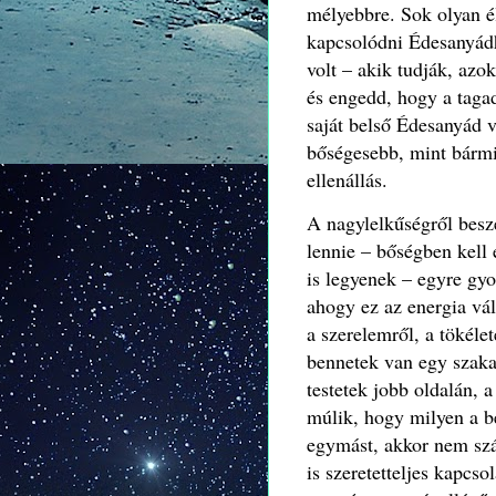
mélyebbre. Sok olyan él
kapcsolódni Édesanyádh
volt – akik tudják, azo
és engedd, hogy a taga
saját belső Édesanyád 
bőségesebb, mint bármi
ellenállás.
A nagylelkűségről besz
lennie – bőségben kell
is legyenek – egyre gy
ahogy ez az energia vá
a szerelemről, a tökéle
bennetek van egy szakadé
testetek jobb oldalán, a
múlik, hogy milyen a be
egymást, akkor nem szá
is szeretetteljes kapcs