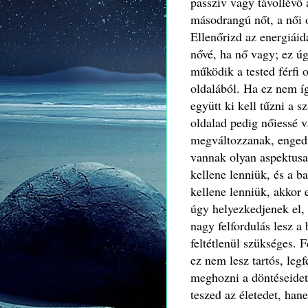
passzív vagy távollévő 
másodrangú nőt, a női o
Ellenőrizd az energiáida
nővé, ha nő vagy; ez úg
működik a tested férfi 
oldalából. Ha ez nem íg
együtt ki kell tűzni a s
oldalad pedig nőiessé v
megváltozzanak, engedn
vannak olyan aspektusa
kellene lenniük, és a b
kellene lenniük, akkor
úgy helyezkedjenek el,
nagy felfordulás lesz a
feltétlenül szükséges. 
ez nem lesz tartós, legf
meghozni a döntéseidet
teszed az életedet, hane