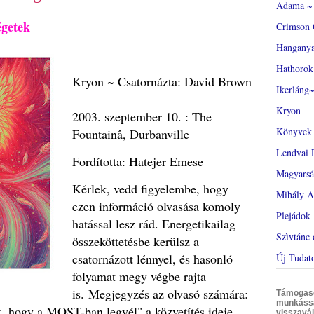
Adama ~ 
égetek
Crimson 
Hangany
Hathorok
Kryon ~ Csatornázta: David Brown
Ikerláng~
Kryon
2003. szeptember 10. : The
Könyvek
Fountainâ, Durbanville
Lendvai 
Fordította: Hatejer Emese
Magyars
Kérlek, vedd figyelembe, hogy
Mihály A
ezen információ olvasása komoly
Plejádok
hatással lesz rád. Energetikailag
Szìvtánc 
összeköttetésbe kerülsz a
csatornázott lénnyel, és hasonló
Új Tudat
folyamat megy végbe rajta
is. Megjegyzés az olvasó számára:
Támogasd 
munkáss
t, hogy a MOST-ban legyél" a közvetítés ideje
visszavál