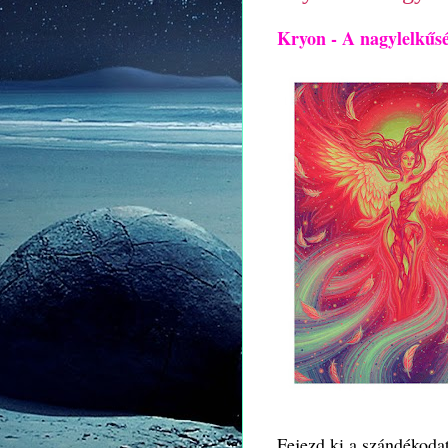
Kryon - A nagylelkűs
Fejezd ki a szándékoda