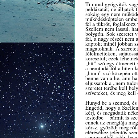
Ti mind gyógyítók vagy
példázatát; ne álljatok 
sokáig egy nem működő 
működésképtelen embere
fel a tükröt, foglalkozz
Szellem nem lassul, ha
bolygón. Sok szeretet v
fel, a nagy részét nem 
kaptok; minél jobban s
magatoknak.
A szerete
félelmeiteken, sajátoss
keresztül; ezek lehetne
„hit” szó egy átmeneti 
a nemtudástól a hiten k
„hinni” szó közepén ott
benne van a lie, ami h
eljussatok a „nem tudo
szeretet terébe kell he
szíveteket, és meg kell
Hunyd be a szemed, és 
Engedd, hogy a Szellem
kérj, és megadatik nék
testedbe – bármit is sz
ennek az energiája meg
kérsz, győződj meg ról
eléréséhez jelentős sz
szempontból jobb, ha ap