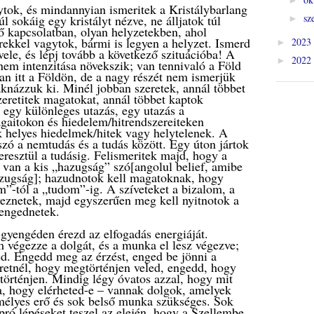
tok, és mindannyian ismeritek a Kristálybarlang
sz
túl sokáig egy kristályt nézve, ne álljatok túl
►
kapcsolatban, olyan helyzetekben, ahol
kkel vagytok, bármi is legyen a helyzet.
Ismerd
2023
►
 vele, és lépj tovább a következő szituációba! A
2022
►
nem intenzitása növekszik; van tennivaló a Föld
an itt a Földön, de a nagy részét nem ismerjük
aknázzuk ki.
Minél jobban szeretek, annál többet
zeretitek magatokat, annál többet kaptok
t egy különleges utazás, egy utazás a
ágaitokon és hiedelem/hitrendszereiteken
k helyes hiedelmek/hitek vagy helytelenek.
A
szó a nemtudás és a tudás között. Egy úton jártok
eresztül a tudásig. Felismeritek majd, hogy a
 van a kis „hazugság” szó[angolul belief, amibe
azugság]; hazudnotok kell magatoknak, hogy
m”-tól a „tudom”-ig. A szíveteket a bizalom, a
lyeznetek, majd egyszerűen meg kell nyitnotok a
 engednetek.
gyengéden érezd az elfogadás energiáját.
 végezze a dolgát, és a munka el lesz végezve;
ed. Engedd meg az érzést, enged be jönni a
eretnél, hogy megtörténjen veled, engedd, hogy
történjen. Mindig légy óvatos azzal, hogy mit
a, hogy elérheted-e – vannak dolgok, amelyek
emélyes erő és sok belső munka szükséges. Sok
ró lépéseket teszel az elején, hogy a Szellembe