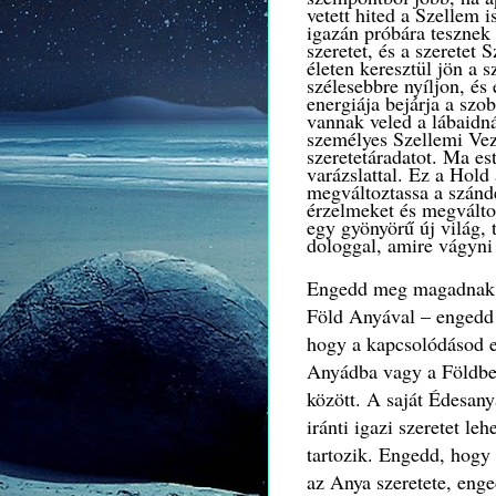
vetett hited a Szellem 
igazán próbára tesznek
szeretet, és a szeretet 
életen keresztül jön a 
szélesebbre nyíljon, és
energiája bejárja a sz
vannak veled a lábaidn
személyes Szellemi Vez
szeretetáradatot. Ma est
varázslattal. Ez a Hold
megváltoztassa a szándé
érzelmeket és megváltoz
egy gyönyörű új világ, t
dologgal, amire vágyni
Engedd meg magadnak, h
Föld Anyával – engedd
hogy a kapcsolódásod e
Anyádba vagy a Földbe,
között. A saját Édesan
iránti igazi szeretet le
tartozik. Engedd, hogy 
az Anya szeretete, eng