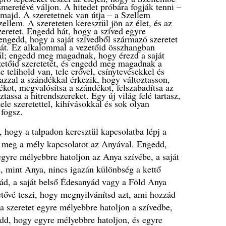
ismeretévé váljon. A hitedet próbára fogják tenni –
 majd. A szeretetnek van útja – a Szellem
Szellem. A szereteten keresztül jön az élet, és az
szeretet. Engedd hát, hogy a szíved egyre
 engedd, hogy a saját szívedből származó szeretet
obát. Ez alkalommal a vezetőid összhangban
ál; engedd meg magadnak, hogy érezd a saját
etőid szeretetét, és engedd meg magadnak a
e telihold van, tele erővel, csínytevésekkel és
 azzal a szándékkal érkezik, hogy változtasson,
kot, megvalósítsa a szándékot, felszabadítsa az
tassa a hitrendszereket. Egy új világ felé tartasz,
ele szeretettel, kihívásokkal és sok olyan
 fogsz.
ogy a talpadon keresztül kapcsolatba lépj a
 meg a mély kapcsolatot az Anyával. Engedd,
gyre mélyebbre hatoljon az Anya szívébe, a saját
 mint Anya, nincs igazán különbség a kettő
yád, a saját belső Édesanyád vagy a Föld Anya
hetővé teszi, hogy megnyilvánítsd azt, ami hozzád
a szeretet egyre mélyebbre hatoljon a szívedbe,
edd, hogy egyre mélyebbre hatoljon, és egyre