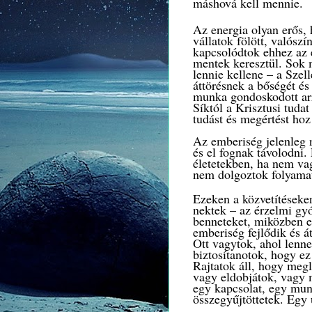
máshová kell mennie.
Az energia olyan erős,
vállatok fölött, valós
kapcsolódtok ehhez az 
mentek keresztül.
Sok 
lennie kellene – a Szel
áttörésnek a bőségét és
munka gondoskodott arr
Síktól a Krisztusi tuda
tudást és megértést hoz
Az emberiség jelenleg n
és el fognak távolodni.
életetekben, ha nem va
nem dolgoztok folyama
Ezeken a közvetítéseken
nektek – az érzelmi gyó
benneteket, miközben e
emberiség fejlődik és á
Ott vagytok, ahol lenne
biztosítanotok, hogy ez
Rajtatok áll, hogy meg
vagy eldobjátok, vagy m
egy kapcsolat, egy mun
összegyűjtöttetek. Egy