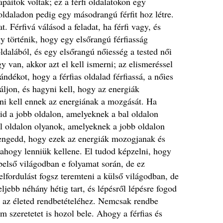
apáitok voltak; ez a férfi oldalatokon egy
ldaladon pedig egy másodrangú férfit hoz létre.
t. Férfivá válásod a feladat, ha férfi vagy, és
y történik, hogy egy elsőrangú férfiasság
oldalából, és egy elsőrangú nőiesség a tested női
y van, akkor azt el kell ismerni; az elismeréssel
zándékot, hogy a férfias oldalad férfiassá, a nőies
áljon, és hagyni kell, hogy az energiák
i kell ennek az energiának a mozgását. Ha
id a jobb oldalon, amelyeknek a bal oldalon
al oldalon olyanok, amelyeknek a jobb oldalon
 engedd, hogy ezek az energiák mozogjanak és
 ahogy lenniük kellene. El tudod képzelni, hogy
 belső világodban e folyamat során, de ez
Felfordulást fogsz teremteni a külső világodban, de
eljebb néhány hétig tart, és lépésről lépésre fogod
 az életed rendbetételéhez. Nemcsak rendbe
m szeretetet is hozol bele. Ahogy a férfias és