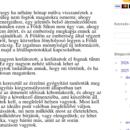
 hogy ha néhány hónap múlva visszanéztek a
zínűleg nem fogtok magatokra ismerni; ahogy
energiához, egy jelentős belső átrendeződésen
Keresés 
minden ezen a Földi Síkon nem úgy van, ahogy
lem áttört, és az emberiség megkapja ennek az
 ajándékait. A Földön az emberiség által végzett
ól, hogy közvetlen fényfolyosó legyen a Földi
t rácsig. Ez izgalmas mennyiségű új információt,
 majd a létállapototokkal kapcsolatban.
Blogarch
agyon korlátozott, a korlátaitok el fognak tűnni
 Ez egy nagyon nehéz időszak lehet az
2026
►
gytok tudatában annak, hogy mi történik, és ha
2025
▼
tosan magatokon.
de
▼
 keresztül az érzelmi gyógyítást tanították meg
gyítás kiegyensúlyozott állapotban tart
z az átmeneti időszak kibontakozik, és ahogy az
tlép a következő dimenzióba, ami küszöbön áll.
tek kell, a megfelelő helyen vagytok. Most kell
 az ideális pont valóban megfelelővé váljon.
lássátok, mi nem működik most az életetekben,
űködésre bírjátok, vagy elengeditek; ez lehet
ka, vagy bármi más, amit az út során
no
►
 utazáson vagytok.
ok
►