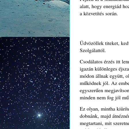
alatt, hogy energiád ho
a közvetítés során.
Üdvözöllek titeket, 
Szolgálattól.
Csodálatos érzés itt le
igazán különleges éjsz
módon állnak együtt, 
működnek jól. Az embe
egyszerűen megjavítson
minden nem fog jól mű
Ez olyan, mintha kiürít
dobnánk, majd átnéznén
megtartani, mit szeretn