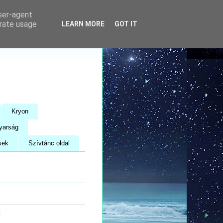
user-agent
erate usage
LEARN MORE
GOT IT
Kryon
yarság
sek
Szívtánc oldal
t