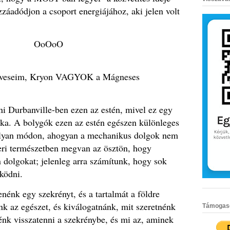
zzáadódjon a csoport energiájához, aki jelen volt
OoOoO
kedveseim, Kryon VAGYOK a Mágneses
nni Durbanville-ben ezen az estén, mivel ez egy
aka. A bolygók ezen az estén egészen különleges
olyan módon, ahogyan a mechanikus dolgok nem
ri természetben megvan az ösztön, hogy
 dolgokat; jelenleg arra számítunk, hogy sok
ködni.
enénk egy szekrényt, és a tartalmát a földre
k az egészet, és kiválogatnánk, mit szeretnénk
Támogasd 
énk visszatenni a szekrénybe, és mi az, aminek