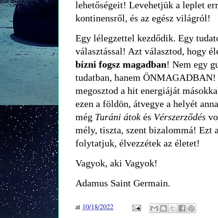
lehetőségeit! Levehetjük a leplet err
kontinensről, és az egész világról!
Egy lélegzettel kezdődik. Egy tudato
választással! Azt választod, hogy él
bízni fogsz magadban
! Nem egy gu
tudatban, hanem ÖNMAGADBAN! Az
megosztod a hit energiáját másokka
ezen a földön, átvegye a helyét anna
még
Turáni átok
és
Vérszerződés
vo
mély, tiszta, szent bizalommá! Ezt 
folytatjuk, élvezzétek az életet!
Vagyok, aki Vagyok!
Adamus Saint Germain.
at
10/18/2022