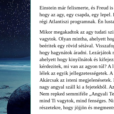
Einstein már felismerte, és Freud i
hogy az agy, egy csapda, egy lepel. 
régi Atlantiszi programnak. Én lus
Mikor megakadtok az agy tudati szi
vagytok. Olyan mintha, ahelyett hog
beéritek egy rövid sétával. Visszafo
hogy hagynátok áradni. Lezárjátok 
ahelyett hogy kinyílnátok és kifeje
kérdezitek, mi van az agyon túl? A 
lélek az egyik jellegzetességetek. A
Akárcsak az isteni megjelenésetek. 
nagy angyal száll ki a fejetekből. 
Nem repked semmiféle „Angyali Te
mind Ti vagytok, mind fenséges. Ni
részetekre, hogy jöjjön és megments