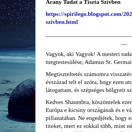
Arany Tudat a Tiszta Szívben
https://spirilego.blogspot.com/202
szivben.html
_____________________________
__
Vagyok, aki Vagyok! A mesteri tuda
megtestesülése, Adamus St. Germai
Megtiszteltetés számomra visszaté
évszázad telt el azóta, hogy ezen ut
látogattam, és szépséges hölgyeit s
Kedves Shaumbra, köszöntelek ezen 
Európa e kicsiny országának és e v
pillanatában. Ne engedjétek, hogy e
titeket, mert ez sokkal több, mint n