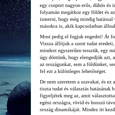
egy csoport nagyon erős, dühös és 
folyamán megátkoz egy földet és az 
ismerni, hogy még mindig hatással 
másokra is, akik kapcsolatban állnak
Most pedig el fogjuk engedni! Át fo
Vissza állítjuk a szent tudat eredeti,
mindezt egyszerűen tesszük, egy mél
úgy döntünk, hogy elengedjük azt, 
az országunkat, sem a földünket, s
fel ezt a különleges lehetőséget.
De nem szeretem a szavakat, és ez a
tiszta tudat és választás hatásának 
figyeljétek meg az, amit választottat
egész országra, rövid és hosszú távo
ország dinamikáját. Mindez itt kez