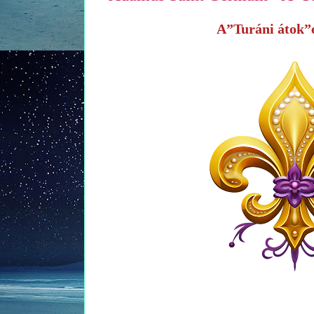
A”Turáni átok”