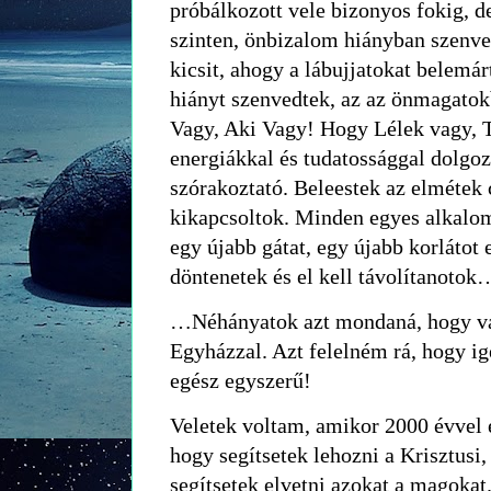
próbálkozott vele bizonyos fokig, d
szinten, önbizalom hiányban szenve
kicsit, ahogy a lábujjatokat belemá
hiányt szenvedtek, az az önmagatok
Vagy, Aki Vagy! Hogy Lélek vagy, 
energiákkal és tudatossággal dolgo
szórakoztató. Beleestek az elmétek
kikapcsoltok. Minden egyes alkalo
egy újabb gátat, egy újabb korlátot 
döntenetek és el kell távolítanotok
…Néhányatok azt mondaná, hogy v
Egyházzal. Azt felelném rá, hogy ig
egész egyszerű!
Veletek voltam, amikor 2000 évvel ez
hogy segítsetek lehozni a Krisztusi,
segítsetek elvetni azokat a magoka