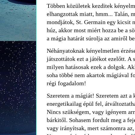
Többen közületek kezditek kényelm
elhangzottak miatt, hmm... Talán, 
mondjátok, St. Germain egy kicsit n
húz, akkor most miért hozza be a s
a mágia határát súrolja az amiről be
Néhányatoknak kényelmetlen érzés
játszottátok ezt a játékot ezelőtt. A
milyen hatásosak ezek a dolgok. A
soha többé nem akartok mágiával fo
régi fogadalom!
Szeretem a mágiát! Szeretem azt a 
energetikailag épül fel, átváltozta
Nincs szükségem, vagy igényem arra
bárkitől. Sohasem fordult meg a fe
vagy irányítsak, mert számomra az, 