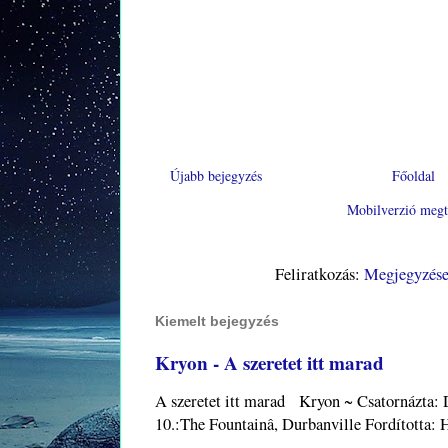
Újabb bejegyzés
Főoldal
Mobilverzió megt
Feliratkozás:
Megjegyzése
Kiemelt bejegyzés
Kryon - A szeretet itt marad
A szeretet itt marad Kryon ~ Csatornázta:
10.:The Fountainâ, Durbanville Fordított