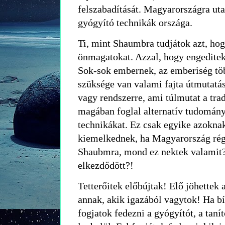
felszabadítását. Magyarországra uta
gyógyító technikák országa.
Ti, mint Shaumbra tudjátok azt, ho
önmagatokat. Azzal, hogy engeditek
Sok-sok embernek, az emberiség t
szüksége van valami fajta útmutatá
vagy rendszerre, ami túlmutat a tra
magában foglal alternatív tudomány
technikákat. Ez csak egyike azokna
kiemelkednek, ha Magyarország régi
Shaubmra, mond ez nektek valamit
elkezdődött?!
Tetterőitek előbújtak! Elő jöhettek 
annak, akik igazából vagytok! Ha b
fogjatok fedezni a gyógyítót, a taní