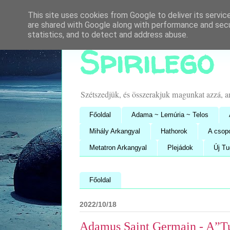
This site uses cookies from Google to deliver its servic
are shared with Google along with performance and secur
statistics, and to detect and address abuse.
Spirilego
Szétszedjük, és összerakjuk magunkat azzá, 
Főoldal
Adama ~ Lemúria ~ Telos
Mihály Arkangyal
Hathorok
A csop
Metatron Arkangyal
Plejádok
Új T
Főoldal
2022/10/18
Adamus Saint Germain - A”Tu