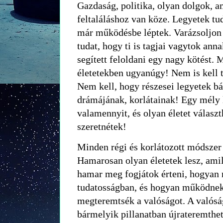
Gazdaság, politika, olyan dolgok, a
feltaláláshoz van köze. Legyetek t
már működésbe léptek. Varázsoljon 
tudat, hogy ti is tagjai vagytok ann
segített feloldani egy nagy kötést. M
életetekben ugyanúgy! Nem is kell t
Nem kell, hogy részesei legyetek b
drámájának, korlátainak! Egy mély l
valamennyit, és olyan életet válasz
szeretnétek!
Minden régi és korlátozott módszer 
Hamarosan olyan életetek lesz, ami
hamar meg fogjátok érteni, hogyan
tudatosságban, és hogyan működnek 
megteremtsék a valóságot. A valóság
bármelyik pillanatban újrateremthe