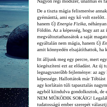
Nagyon régi módszer, unalmas és f
De a tiszta mágia felismerése annak
gyémánttá, ami egy kő volt ezelőtt
hanem
Új Energia Fizika
, néhányan
Földön. Az a képesség, hogy azt az i
megváltoztathassátok a saját magatok
egyáltalán nem mágia, hanem
Új En
amit könnyedén elsajátíthattok, ha 
Itt álljunk meg egy percre, mert eg
kiegészíteni ezt az előadást. Az új 
legnagyszerűbb fejleménye: az agy k
képessége. Hallottátok már Tóbiást 
agy korlátain túli tapasztalás nagy
agyból kiindulva gondolkoztok, de
NEM MŰKÖDIK SOKÁIG! Legalábbis
tudatosságú ember szerepét választjá