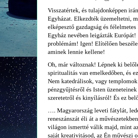
Visszatértek, és tulajdonképpen irá
Egyházat. Elkezdték üzemeltetni, ma
elképesztő gazdagság és félelmetes
Egyház nevében leigázták Európát! 
problémám! Igen! Elítélően beszéle
aminek lennie kellene!
Oh, már változnak! Lépnek ki belől
spiritualitás van emelkedőben, és ez
Nem katedrálisok, vagy templomok é
pénzgyűjtésről és Isten üzeneteine
szeretetről és kinyílásról! És ez belő
…. Magyarország leveti fátylát, ledo
reneszánszát éli át a művészetekben
világon ismertté válik majd, mint a
saját kreativitásod, az Én művészi o