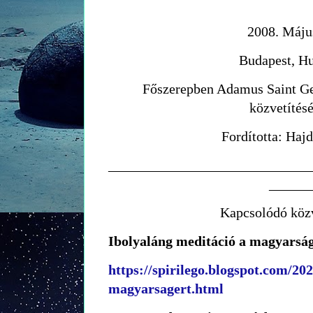
2008. Máju
Budapest, H
Főszerepben Adamus Saint G
közvetítés
Fordította: Haj
_____________________________
______
Kapcsolódó közv
Ibolyaláng meditáció a magyarsá
https://spirilego.blogspot.com/20
magyarsagert.html