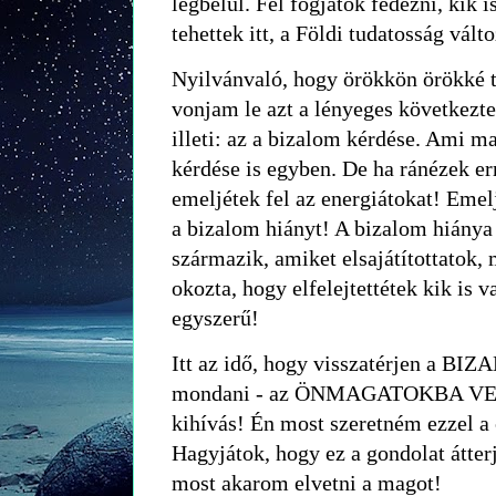
legbelül. Fel fogjátok fedezni, kik 
tehettek itt, a Földi tudatosság vált
Nyilvánvaló, hogy örökkön örökké t
vonjam le azt a lényeges következtet
illeti: az a bizalom kérdése. Ami 
kérdése is egyben. De ha ránézek er
emeljétek fel az energiátokat! Emelj
a bizalom hiányt! A bizalom hiánya
származik, amiket elsajátítottatok, 
okozta, hogy elfelejtettétek kik is
egyszerű!
Itt az idő, hogy visszatérjen a B
mondani - az ÖNMAGATOKBA VET
kihívás! Én most szeretném ezzel a 
Hagyjátok, hogy ez a gondolat átterj
most akarom elvetni a magot!