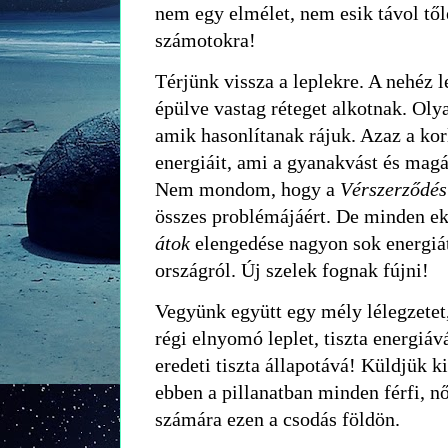
nem egy elmélet, nem esik távol től
számotokra!
Térjünk vissza a leplekre. A nehéz 
épülve vastag réteget alkotnak. Oly
amik hasonlítanak rájuk. Azaz a korl
energiáit, ami a gyanakvást és magá
Nem mondom, hogy a
Vérszerződé
összes problémájáért. De minden ek
átok
elengedése nagyon sok energiát
országról. Új szelek fognak fújni!
Vegyünk együtt egy mély lélegzetet,
régi elnyomó leplet, tiszta energiáv
eredeti tiszta állapotává! Küldjük k
ebben a pillanatban minden férfi, n
számára ezen a csodás földön.