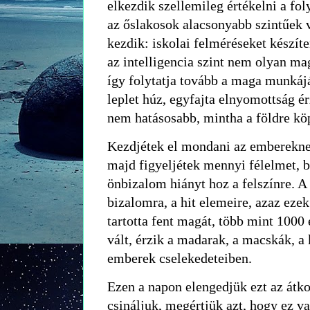
elkezdik szellemileg értékelni a fol
az őslakosok alacsonyabb szintűek 
kezdik: iskolai felméréseket készít
az intelligencia szint nem olyan ma
így folytatja tovább a maga munkájá
leplet húz, egyfajta elnyomottság é
nem hatásosabb, mintha a földre kö
Kezdjétek el mondani az emberekne
majd figyeljétek mennyi félelmet, b
önbizalom hiányt hoz a felszínre. A
bizalomra, a hit elemeire, azaz eze
tartotta fent magát, több mint 1000 
vált, érzik a madarak, a macskák, a
emberek cselekedeteiben.
Ezen a napon elengedjük ezt az átk
csináljuk, megértjük azt, hogy ez v