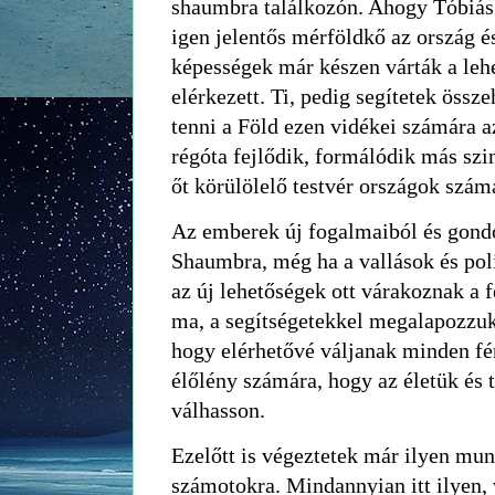
shaumbra találkozón. Ahogy Tóbiás 
igen jelentős mérföldkő az ország és
képességek már készen várták a leh
elérkezett. Ti, pedig segítetek össze
tenni a Föld ezen vidékei számára a
régóta fejlődik, formálódik más sz
őt körülölelő testvér országok szám
Az emberek új fogalmaiból és gondo
Shaumbra, még ha a vallások és pol
az új lehetőségek ott várakoznak a 
ma, a segítségetekkel megalapozzuk
hogy elérhetővé váljanak minden férf
élőlény számára, hogy az életük és 
válhasson.
Ezelőtt is végeztetek már ilyen mu
számotokra. Mindannyian itt ilyen,