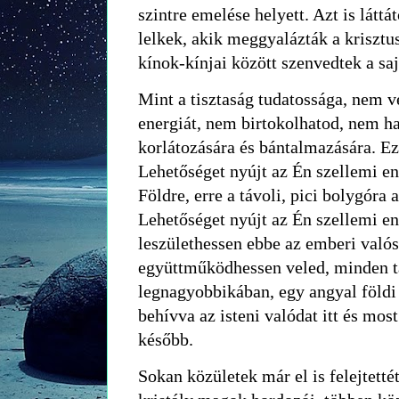
szintre emelése helyett. Azt is látt
lelkek, akik meggyalázták a krisztus
kínok-kínjai között szenvedtek a sa
Mint a tisztaság tudatossága, nem ve
energiát, nem birtokolhatod, nem 
korlátozására és bántalmazására. Ez
Lehetőséget nyújt az Én szellemi en
Földre, erre a távoli, pici bolygóra
Lehetőséget nyújt az Én szellemi e
leszülethessen ebbe az emberi való
együttműködhessen veled, minden t
legnagyobbikában, egy angyal földi
behívva az isteni valódat itt és mos
később.
Sokan közületek már el is felejtetté