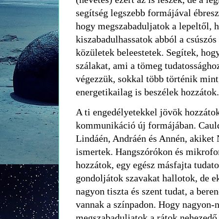
segítség legszebb formájával ébreszt
hogy megszabaduljatok a lepeltől, 
kiszabadulhassatok abból a csúszós
közületek beleestetek. Segítek, hogy
szálakat, ami a tömeg tudatosságh
végezzük, sokkal több történik min
energetikailag is beszélek hozzátok.
A ti engedélyetekkel jövök hozzátok
kommunikáció új formájában. Cauldr
Lindáén, Andráén és Annén, akiket 
ismertek. Hangszórókon és mikrofon
hozzátok, egy egész másfajta tudato
gondoljátok szavakat hallotok, de e
nagyon tiszta és szent tudat, a bere
vannak a színpadon. Hogy nagyon-
megszabaduljatok a rátok nehezedő l