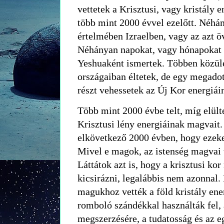
vettetek a Krisztusi, vagy kristály 
több mint 2000 évvel ezelőtt. Néhán
értelmében Izraelben, vagy az azt öv
Néhányan napokat, vagy hónapokat tö
Yeshuaként ismertek. Többen közül
országaiban éltetek, de egy megadot
részt vehessetek az Új Kor energiái
Több mint 2000 évbe telt, míg elülte
Krisztusi lény energiáinak magvait.
elkövetkező 2000 évben, hogy ezek
Mivel e magok, az istenség magvai v
Láttátok azt is, hogy a krisztusi k
kicsirázni, legalábbis nem azonnal.
magukhoz vették a föld kristály ener
romboló szándékkal használták fel, 
megszerzésére, a tudatosság és az 