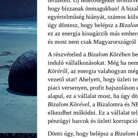
hogy bízzanak önmagukban! A bizal
egyértelműség hiányát, számos küls
úgy döntesz, hogy belépsz a
Bizalo
ez az energia kisugárzik más embere
és most nem csak Magyarországról 
A részvételed a
Bizalom Körében
be
induló vállalkozásokat. Még ha ne
Köréről
, az energia valahogyan még
vezető utat! Ahelyett, hogy üzleti t
piaci versenyen, profit hajszoláson
alapul, ez a vállalat most, ha úgy d
Bizalom Körével
, a Bizalomra és N
elkezdhet működni. Ez a vállalat tel
pénzügyi harcok és üzleti korrupció
Dönts úgy, hogy belépsz a
Bizalom 