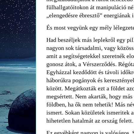
fülhallgatóitokon át manipuláció nél
„elengedésre ébresztő” energiának i
És most vegyünk egy mély lélegzete
Had beszéljek más leplekről egy pil
nagyon sok társadalmi, vagy közössé
amit a segítségetekkel szeretnék elo
gonosz átok, a Vérszerződés. Régóta
Egyházzal kezdődött és távoli időkr
háborúkra pogányok és keresztények
között. Megátkozták ezt a földet az
megsértett. Nem akarták, hogy más 
földben, ha ők nem tehetik! Más né
ismert. Sokan közületek ismeritek a 
hihetetlen hatalmát az ország felett.
Ez egyébként nagyon is valóságos. 