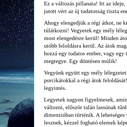
Ez a változás pillanata! Itt az ideje
jutott vért az új tudatosság tiszta e
Ahogy elengedjük a régi átkot, ne k
túlátkozni! Vegyetek egy mély lélegz
most elengedésre kerül! Minden áto
utóbb feloldásra kerül. Az átok maga
hozzá egy tudatos ember, vagy egy t
megtegye. Egy döntésen múlik!
Vegyünk együtt egy mély lélegzetet
porcikátokkal a régi átok feloldásá
legyintés.
Legyetek nagyon figyelmesek, amin
változni, először talán lassúnak tűn
dimenzióban történik. A lehetséges 
lesznek, kézzel fogható elemek kép