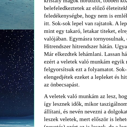
kristály magok hordozói, többen kö
belefeledkeztetek az előző életeitek
feledékenységbe, hogy nem is emlék
itt. Sok-sok lepel van rajtatok. A le
mint egy takaró, letakar titeket, elre
valójában. Egymásra tornyosulnak, 
Hitrendszer hitrendszer hátán. Ugy
Már elkezdtek lehámlani. Lassan hám
ezért a veletek való munkám egyik r
felgyorsítsuk ezt a folyamatot. Sok-
elengedjétek ezeket a lepleket és hi
az önbecsapást.
A veletek való munkám az lesz, hog
így lesznek idők, mikor taszigálnom 
állítani, és nevén nevezni a dolgoka
leszek veletek, mert először is leh
(nevetés) ezért az is leszek, de a le