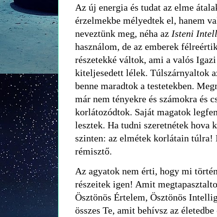
Az új energia és tudat az elme átala
érzelmekbe mélyedtek el, hanem va
neveztünk meg, néha az
Isteni Inte
használom, de az emberek félreérti
részetekké váltok, ami a valós Igazi
kiteljesedett lélek. Túlszárnyaltok 
benne maradtok a testetekben. Megm
már nem tényekre és számokra és cs
korlátozódtok. Saját magatok legfe
lesztek. Ha tudni szeretnétek hova 
szinten: az elmétek korlátain túlra!
rémisztő.
Az agyatok nem érti, hogy mi törté
részeitek igen! Amit megtapasztalt
Ösztönös Értelem, Ösztönös Intellig
összes Te, amit behívsz az életedbe