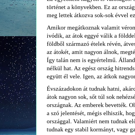
történet a könyvekben. Ez az ország
meg lettek átkozva sok-sok évvel ez
Amikor megátkoznak valamit vérontá
ivódik, az átok eggyé válik a földdel
földből származó ételek révén, átves
az átokét, amit nagyon álnok, megt
Így talán nem is egyértelmű. Álland
nélkül hat. Az egész ország hitrends
együtt él vele. Igen, az átkok nagyo
Évszázadokon át tudnak hatni, akár
átok nagyon sok, sőt túl sok nehézs
országnak. Az emberek bevették. Ol
a szó jelentését, mégis elhiszik, ho
országgal. Valamiért nem tudnak elő
tudnak egy stabil kormányt, vagy g