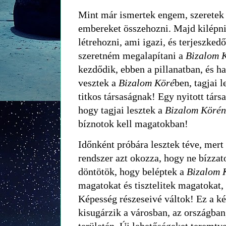
Mint már ismertek engem, szeretek 
embereket összehozni. Majd kilépni
létrehozni, ami igazi, és terjeszkedő
szeretném megalapítani a
Bizalom 
kezdődik, ebben a pillanatban, és h
vesztek a
Bizalom Köré
ben, tagjai 
titkos társaságnak! Egy nyitott tár
hogy tagjai lesztek a
Bizalom Körén
bíznotok kell magatokban!
Időnként próbára lesztek téve, mert a
rendszer azt okozza, hogy ne bízza
döntötök, hogy beléptek a
Bizalom 
magatokat és tisztelitek magatokat,
Képesség részeseivé váltok! Ez a k
kisugárzik a városban, az országban
területén. Új lehetőségeket teremtv