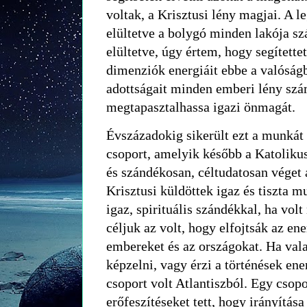
voltak, a Krisztusi lény magjai. A l
elültetve a bolygó minden lakója 
elültetve, úgy értem, hogy segítette
dimenziók energiáit ebbe a valóság
adottságait minden emberi lény szá
megtapasztalhassa igazi önmagát.
Évszázadokig sikerült ezt a munkát t
csoport, amelyik később a Katolikus
és szándékosan, céltudatosan véget a
Krisztusi küldöttek igaz és tiszta 
igaz, spirituális szándékkal, ha vol
céljuk az volt, hogy elfojtsák az ene
embereket és az országokat. Ha val
képzelni, vagy érzi a történések ene
csoport volt Atlantiszból. Egy csopo
erőfeszítéseket tett, hogy irányítása