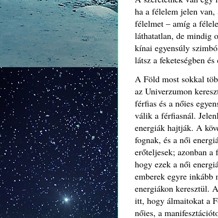
ha a félelem jelen van,
félelmet – amíg a félel
láthatatlan, de mindig o
kínai egyensúly szimbó
látsz a feketeségben és 
A Föld most sokkal töb
az Univerzumon keresztü
férfias és a nőies egye
válik a férfiasnál. Jele
energiák hajtják. A kö
fognak, és a női energ
erőteljesek; azonban a 
hogy ezek a női energi
emberek egyre inkább 
energiákon keresztül. A
itt, hogy álmaitokat a 
nőies, a manifesztáció