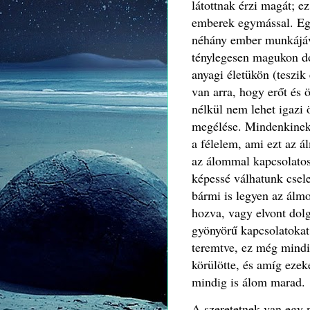
látottnak érzi magát; e
emberek egymással.
Eg
néhány ember munkájáva
ténylegesen magukon do
anyagi életükön (teszik 
van arra, hogy erőt és
nélkül nem lehet igazi
megélése.
Mindenkinek
a félelem, ami ezt az ál
az álommal kapcsolatos
képessé válhatunk csel
bármi is legyen az álm
hozva, vagy elvont dolg
gyönyörű kapcsolatokat 
teremtve, ez még mind
körülötte, és amíg ezek
mindig is álom marad.
A szeretetnek van egy 