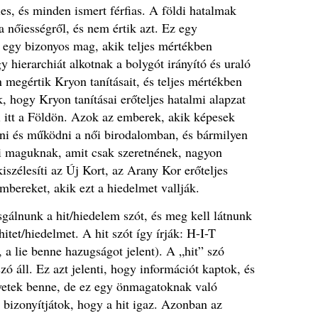
es, és minden ismert férfias. A földi hatalmak
 nőiességről, és nem értik azt. Ez egy
n egy bizonyos mag, akik teljes mértékben
y hierarchiát alkotnak a bolygót irányító és uraló
n megértik Kryon tanításait, és teljes mértékben
 hogy Kryon tanításai erőteljes hatalmi alapzat
i itt a Földön. Azok az emberek, akik képesek
lni és működni a női birodalomban, és bármilyen
i maguknak, amit csak szeretnének, nagyon
iszélesíti az Új Kort, az Arany Kor erőteljes
embereket, akik ezt a hiedelmet vallják.
sgálnunk a hit/hiedelem szót, és meg kell látnunk
itet/hiedelmet. A hit szót így írják: H-I-T
 a lie benne hazugságot jelent).
A „hit” szó
zó áll.
Ez azt jelenti, hogy információt kaptok, és
yetek benne, de ez egy önmagatoknak való
izonyítjátok, hogy a hit igaz.
Azonban az