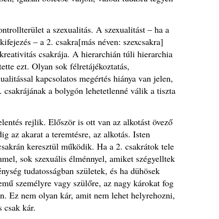
trollterület a szexualitás. A szexualitást – ha a
 kifejezés – a 2. csakra[más néven: szexcsakra]
kreativitás csakrája. A hierarchián túli hierarchia
ette ezt. Olyan sok félretájékoztatás,
ualitással kapcsolatos megértés hiánya van jelen,
 csakrájának a bolygón lehetetlenné válik a tiszta
lentés rejlik. Először is ott van az alkotást övező
g az akarat a teremtésre, az alkotás.
Isten
csakrán keresztül működik.
Ha a 2. csakrátok tele
mel, sok szexuális élménnyel, amiket szégyelltek
énység tudatosságban születek, és ha dühösek
emű személyre vagy szülőre, az nagy károkat fog
an. Ez nem olyan kár, amit nem lehet helyrehozni,
 csak kár.