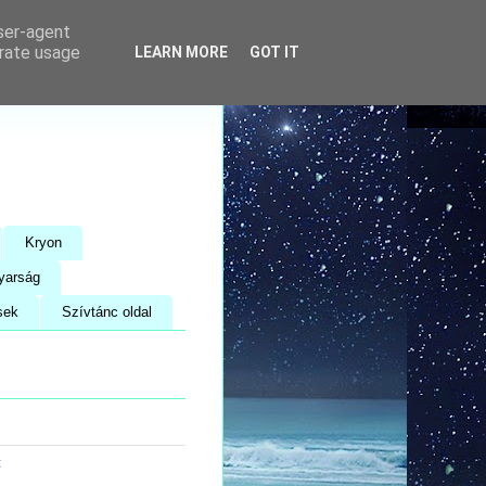
user-agent
erate usage
LEARN MORE
GOT IT
Kryon
yarság
sek
Szívtánc oldal
t