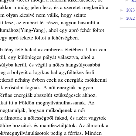
 akkor mindig jelen lesz, és a szeretet megkerüli a
2023
►
em olyan kicsivé nem válik, hogy szinte
2022
►
tt lesz, az emberi lét része, nagyon hasonlít a
lumához(Ying-Yang), ahol egy apró fehér foltot
egy apró fekete foltot a fehérségben.
b fény felé halad az emberek életében. Úton van
l, egy különleges pályát választva, ahol a
nsúlyba kerül, és végül a nőies hangsúlyosabbá
nleg a bolygót a logikus bal agyféltekés férfi
vetkező néhány évben ezek az energiák csökkenni
iák erősödni fognak. A női energiák nagyon
férfias energiák abszolút szükségesek ahhoz,
ákat itt a Földön megnyilvánulhassanak. Az
megtanulják, hogyan működjenek a női
z álmotok a nőiességből fakad, és azért vagytok
Földre hozzátok és manifesztáljátok. Az álmotok a
tok/megnyilvánulásotok pedig a férfias. Minden