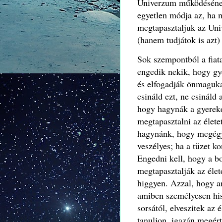
Univerzum működésének
egyetlen módja az, ha m
megtapasztaljuk az Uni
(hanem tudjátok is azt) 
Sok szempontból a fiat
engedik nekik, hogy gy
és elfogadják önmaguka
csináld ezt, ne csináld 
hogy hagynák a gyerekek
megtapasztalni az élete
hagynánk, hogy megégje
veszélyes; ha a tüzet ko
Engedni kell, hogy a bo
megtapasztalják az éle
higgyen. Azzal, hogy ar
amiben személyesen hisz
sorsától, elveszitek az 
tanuljon, igazán megért