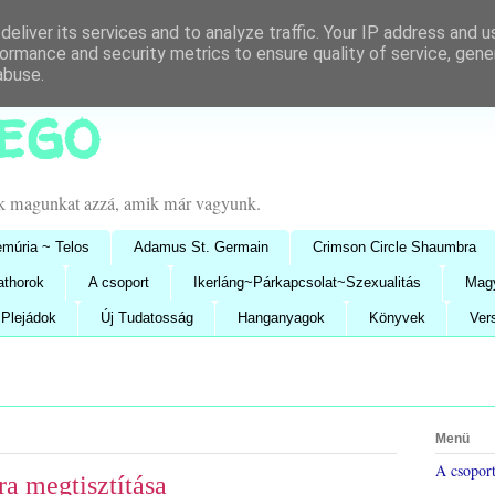
eliver its services and to analyze traffic. Your IP address and 
ormance and security metrics to ensure quality of service, gen
abuse.
lego
uk magunkat azzá, amik már vagyunk.
múria ~ Telos
Adamus St. Germain
Crimson Circle Shaumbra
athorok
A csoport
Ikerláng~Párkapcsolat~Szexualitás
Mag
Plejádok
Új Tudatosság
Hanganyagok
Könyvek
Ver
Menü
A csopor
ra megtisztítása