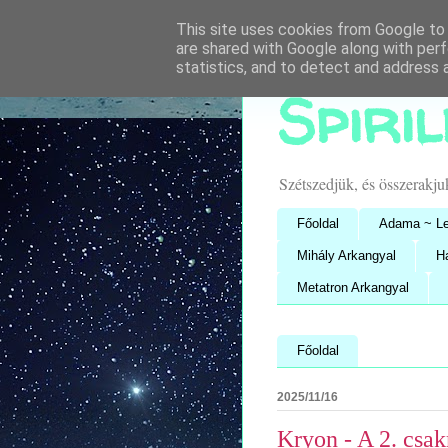
This site uses cookies from Google to d
are shared with Google along with perf
statistics, and to detect and address 
Spiri
Szétszedjük, és összerakj
Főoldal
Adama ~ Le
Mihály Arkangyal
H
Metatron Arkangyal
Főoldal
2025/11/16
Kryon - A 2. csak