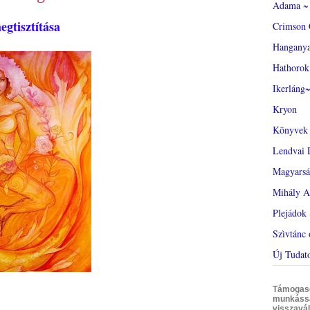
Adama ~ 
egtisztítása
Crimson 
Hangany
Hathorok
Ikerláng~
Kryon
Könyvek
Lendvai 
Magyars
Mihály A
Plejádok
Szìvtánc 
Új Tudat
Támogasd 
munkáss
visszavál