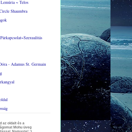
Lemúria ~ Telos
Circle Shaumbra
agok
Párkapcsolat~Szexualitás
Dóra - Adamus St. Germain
ág
rkangyal
oldal
osság
az oldalt és a
ágomat Mohu üveg
tással. Namaste! :)