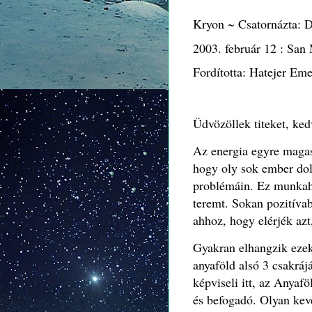
Kryon ~ Csatornázta: 
2003. február 12 : San
Fordította: Hatejer Em
Üdvözöllek titeket, ke
Az energia egyre magas
hogy oly sok ember do
problémáin.
Ez munkahe
teremt.
Sokan pozitívab
ahhoz, hogy elérjék azt
Gyakran elhangzik ezek
anyaföld alsó 3 csakráj
képviseli itt, az Anyafö
és befogadó.
Olyan kev