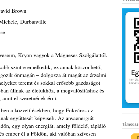
David Brown
 Michele, Durbanville
ese
dveseim, Kryon vagyok a Mágneses Szolgálattól.
abb szintre emelkedik; ez annak köszönhető,
lgozik önmagán – dolgozza át magát az érzelmi
lyeket teremt és sokkal erősebb gazdaságot
ban állnak az életükhöz, a megvalósításhoz és
, amit el szeretnének érni.
ben a közvetítésekben, hogy Fokváros az
ának együttesét képviseli.
Az anyaenergiát
ldön, egy olyan energiát, amely földelő, tápláló
Támogasd 
és ember él a Földön, aki valóban szívesen