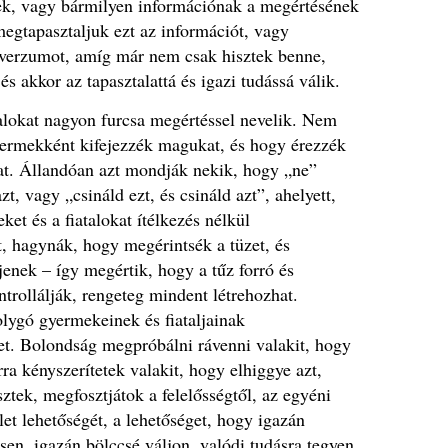
, vagy bármilyen információnak a megértésének
egtapasztaljuk ezt az információt, vagy
verzumot, amíg már nem csak hisztek benne,
és akkor az tapasztalattá és igazi tudássá válik.
alokat nagyon furcsa megértéssel nevelik. Nem
ermekként kifejezzék magukat, és hogy érezzék
t.
Állandóan azt mondják nekik, hogy „ne”
azt, vagy „csináld ezt, és csináld azt”, ahelyett,
et és a fiatalokat ítélkezés nélkül
t, hagynák, hogy megérintsék a tüzet, és
nek – így megértik, hogy a tűz forró és
ntrollálják, rengeteg mindent létrehozhat.
lygó gyermekeinek és fiataljainak
tet. Bolondság megpróbálni rávenni valakit, hogy
ra kényszerítetek valakit, hogy elhiggye azt,
tek, megfosztjátok a felelősségtől, az egyéni
élet lehetőségét, a lehetőséget, hogy igazán
sen, igazán bölccsé váljon, valódi tudásra tegyen