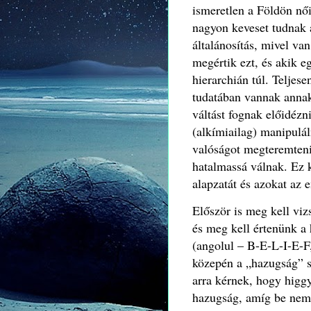
ismeretlen a Földön női
nagyon keveset tudnak a
általánosítás, mivel va
megértik ezt, és akik eg
hierarchián túl. Teljese
tudatában vannak annak,
váltást fognak előidézn
(alkímiailag) manipulá
valóságot megteremten
hatalmassá válnak. Ez k
alapzatát és azokat az 
Először is meg kell viz
és meg kell értenünk a h
(angolul – B-E-L-I-E-F,
közepén a „hazugság” s
arra kérnek, hogy higg
hazugság, amíg be nem b