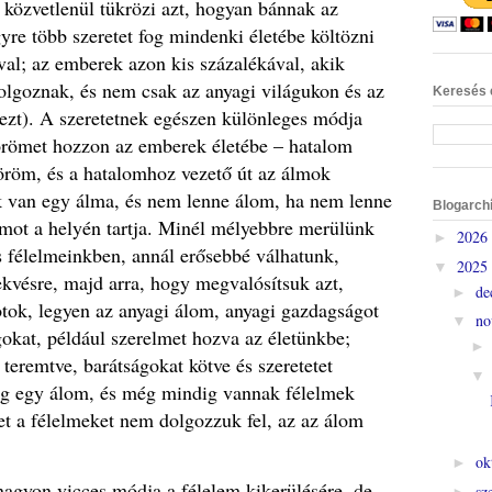
z közvetlenül tükrözi azt, hogyan bánnak az
yre több szeretet fog mindenki életébe költözni
l; az emberek azon kis százalékával, akik
lgoznak, és nem csak az anyagi világukon és az
Keresés 
ezt).
A szeretetnek egészen különleges módja
 örömet hozzon az emberek életébe – hatalom
 öröm, és a hatalomhoz vezető út az álmok
 van egy álma, és nem lenne álom, ha nem lenne
Blogarch
mot a helyén tartja.
Minél mélyebbre merülünk
2026
►
 félelmeinkben, annál erősebbé válhatunk,
2025
▼
ekvésre, majd arra, hogy megvalósítsuk azt,
de
►
otok, legyen az anyagi álom, anyagi gazdagságot
no
▼
okat, például szerelmet hozva az életünkbe;
teremtve, barátságokat kötve és szeretetet
ig egy álom, és még mindig vannak félelmek
et a félelmeket nem dolgozzuk fel, az az álom
ok
►
nagyon vicces módja a félelem kikerülésére, de
sz
►