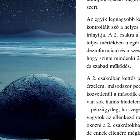
szert.
Az egyik legnagyobb kon
kontrollált szó a helyes
irányítja.
A 2. csakra a 
teljes mértékben megért
dezinformáció és a szex
hogy szinte mindenki 2.
és szabad működés.
A 2. csakrában kettős je
érzelem, másodszor pedi
közvetlenül a második 
van sok hamis hiedelem
– pénzügyileg, ha szeg
vagytok az ellenkező n
okozni a 2. csakrátokb
de ennek ellenére mégis