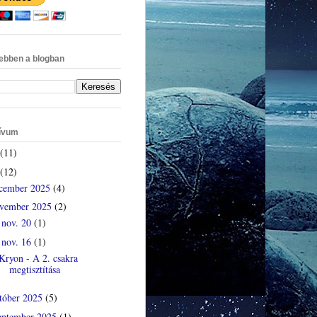
ebben a blogban
ívum
(11)
(12)
cember 2025
(4)
vember 2025
(2)
nov. 20
(1)
►
nov. 16
(1)
▼
Kryon - A 2. csakra
megtisztítása
tóber 2025
(5)
eptember 2025
(1)