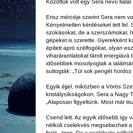
Közöttük volt egy Sera nevű fiatal
Erisz mércéje szerint Sera nem volt
Kényelmetlen kérdéseket tett fel. S
szokásokat, de a szerszámokat, h
gépeket is szerette. Gyerekként k
épített apró szélfogókat, olyan e
viharáramlatokat tárolt energiává t
idősebbek mosolyogtak a találmán
suttogták: „Túl sok pengét hordoz 
Egyik éjjel, miközben a Vörös Sze
kristálysíkságokon, Sera a Nagy Tan
„Alaposan figyeltünk. Most már tis
Csend lett. Az egyik idősebb így v
nélküli cselekvés megsebezheti a v
fejét. „Igen. De a cselekvés nélkü