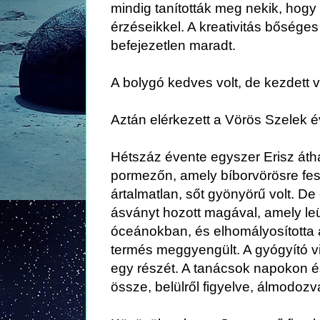
mindig tanították meg nekik, hogy
érzéseikkel. A kreativitás bőséges 
befejezetlen maradt.
A bolygó kedves volt, de kezdett v
Aztán elérkezett a Vörös Szelek 
Hétszáz évente egyszer Erisz áth
pormezőn, amely bíborvörösre fest
ártalmatlan, sőt gyönyörű volt. De 
ásványt hozott magával, amely leü
óceánokban, és elhomályosította 
termés meggyengült. A gyógyító v
egy részét. A tanácsok napokon é
össze, belülről figyelve, álmodozv