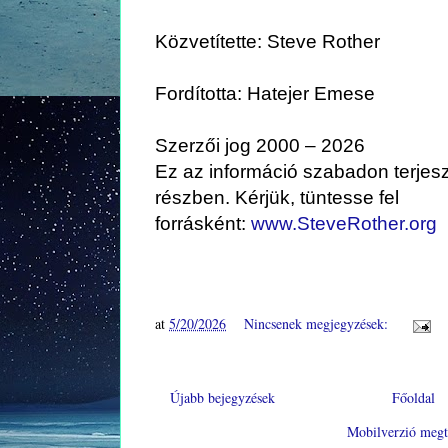
Közvetítette: Steve Rother
Fordította: Hatejer Emese
Szerzői jog 2000 – 2026
Ez az információ szabadon terjes
részben. Kérjük, tüntesse fel
forrásként:
www.SteveRother.org
at
5/20/2026
Nincsenek megjegyzések:
Újabb bejegyzések
Főoldal
Mobilverzió megt