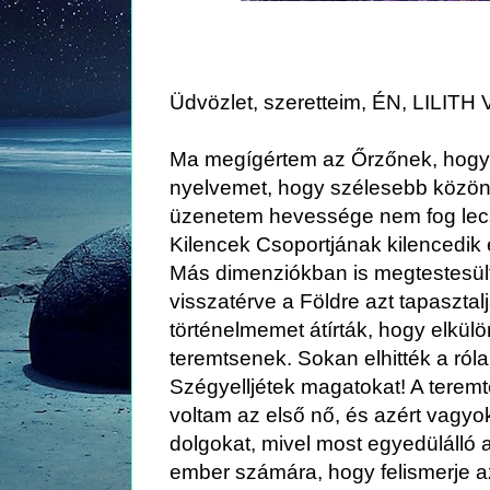
Üdvözlet, szeretteim, ÉN, LILITH
Ma megígértem az Őrzőnek, hogy
nyelvemet, hogy szélesebb közö
üzenetem hevessége nem fog lecs
Kilencek Csoportjának kilencedik 
Más dimenziókban is megtestesül
visszatérve a Földre azt tapaszta
történelmemet átírták, hogy elkülö
teremtsenek.
Sokan elhitték a róla
Szégyelljétek magatokat!
A teremt
voltam az első nő, és azért vagyok
dolgokat, mivel most egyedülálló a
ember számára, hogy felismerje az