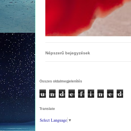
Népszerű bejegyzések
Összes oldalmegjelenítés
u
n
d
e
f
i
n
e
d
Translate
Select Language
▼