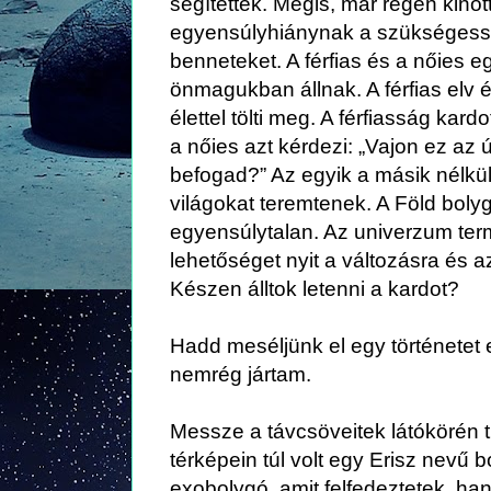
segítettek. Mégis, már régen kinő
egyensúlyhiánynak a szükségesség
benneteket. A férfias és a nőies 
önmagukban állnak. A férfias elv épí
élettel tölti meg. A férfiasság kard
a nőies azt kérdezi: „Vajon ez az ú
befogad?” Az egyik a másik nélkül 
világokat teremtenek. A Föld boly
egyensúlytalan. Az univerzum term
lehetőséget nyit a változásra és 
Készen álltok letenni a kardot?
Hadd meséljünk el egy történetet e
nemrég jártam.
Messze a távcsöveitek látókörén t
térképein túl volt egy Erisz nevű 
exobolygó, amit felfedeztetek, ha