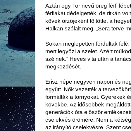
Aztán egy Tor nevű öreg férfi lépet
férfiakat dédelgették, de ritkán vol
kövek őrzőjeként töltötte, a hegye
Halkan szólalt meg. „Sera terve m
Sokan meglepetten fordultak felé. 
mert legyőzi a szelet. Azért működ
szélnek.” Heves vita után a taná
megkezdését.
Erisz népe negyven napon és neg
együtt. Nők vezették a tervezőkör
formálták a tornyokat. Gyerekek 
kövekbe. Az idősebbek megáldottá
generációk óta először emlékezett
cselekvés örömére. Nem a kétség
az irányító cselekvésre. Szent cs