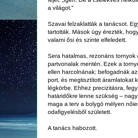
a világot.”
Szavai felzaklatták a tanácsot. Eg
tartották. Mások úgy érezték, hog
valami ősi és szinte elfeledett.
Sera hatalmas, rezonáns tornyok é
partvonalak mentén. Ezek a torn
ellen harcolnának; befogadnák az
port, és megtisztított áramlatokat
légkörbe. Ehhez precizitásra, feg
határidőkre lenne szükség – nagyo
maga a terv a bolygó mélyen nőie
odafigyelésből született.
A tanács habozott.