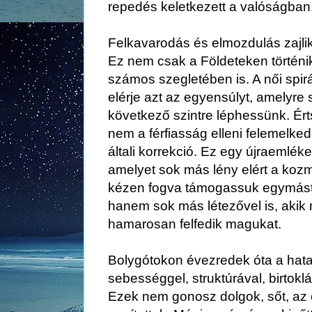
repedés keletkezett a valóságban
Felkavarodás és elmozdulás zajlik
Ez nem csak a Földeteken történ
számos szegletében is.
A női spi
elérje azt az egyensúlyt, amelyr
következő szintre léphessünk.
Ér
nem a férfiasság elleni felemelked
általi korrekció.
Ez egy újraemléke
amelyet sok más lény elért a koz
kézen fogva támogassuk egymást
hanem sok más létezővel is, akik 
hamarosan felfedik magukat.
Bolygótokon évezredek óta a hata
sebességgel, struktúrával, birtoklá
Ezek nem gonosz dolgok, sőt, az e