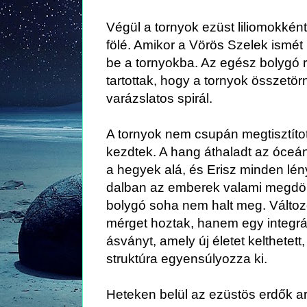
Végül a tornyok ezüst liliomokkén
fölé. Amikor a Vörös Szelek ismét 
be a tornyokba. Az egész bolygó 
tartottak, hogy a tornyok összetörn
varázslatos spirál.
A tornyok nem csupán megtisztítot
kezdtek. A hang áthaladt az óceán
a hegyek alá, és Erisz minden lé
dalban az emberek valami megdöb
bolygó soha nem halt meg. Változ
mérget hoztak, hanem egy integrá
ásványt, amely új életet kelthetett
struktúra egyensúlyozza ki.
Heteken belül az ezüstös erdők ar