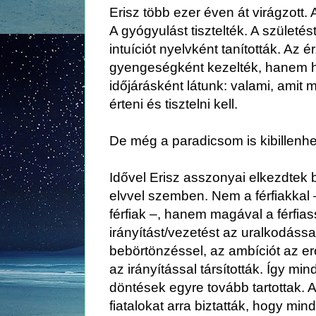
Erisz több ezer éven át virágzott. A
A gyógyulást tisztelték. A születés
intuíciót nyelvként tanították. Az
gyengeségként kezelték, hanem h
időjárásként látunk: valami, amit m
érteni és tisztelni kell.
De még a paradicsom is kibillenh
Idővel Erisz asszonyai elkezdtek b
elvvel szemben. Nem a férfiakkal –
férfiak –, hanem magával a férfias
irányítást/vezetést az uralkodással
bebörtönzéssel, az ambíciót az e
az irányítással társították. Így mi
döntések egyre tovább tartottak. 
fiatalokat arra biztatták, hogy mi