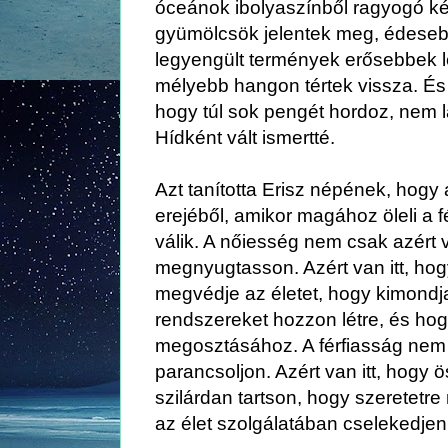
óceánok ibolyaszínből ragyogó ké
gyümölcsök jelentek meg, édesebb
legyengült termények erősebbek le
mélyebb hangon tértek vissza. És 
hogy túl sok pengét hordoz, nem 
Hídként vált ismertté.
Azt tanította Erisz népének, hogy
erejéből, amikor magához öleli a f
válik. A nőiesség nem csak azért v
megnyugtasson. Azért van itt, ho
megvédje az életet, hogy kimondja
rendszereket hozzon létre, és ho
megosztásához. A férfiasság nem c
parancsoljon. Azért van itt, hogy
szilárdan tartson, hogy szeretetre
az élet szolgálatában cselekedjen