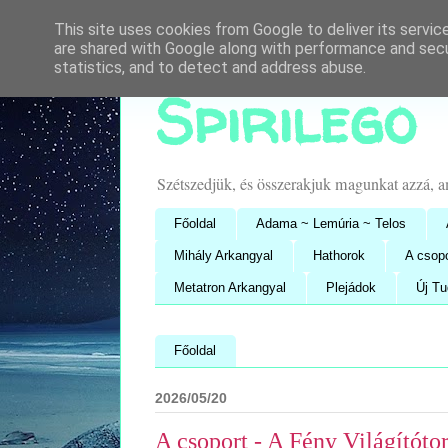
This site uses cookies from Google to deliver its servic
are shared with Google along with performance and secur
statistics, and to detect and address abuse.
Spirilego
Szétszedjük, és összerakjuk magunkat azzá, 
Főoldal
Adama ~ Lemúria ~ Telos
Mihály Arkangyal
Hathorok
A csop
Metatron Arkangyal
Plejádok
Új T
Főoldal
2026/05/20
A csoport - A Fény Világítóto