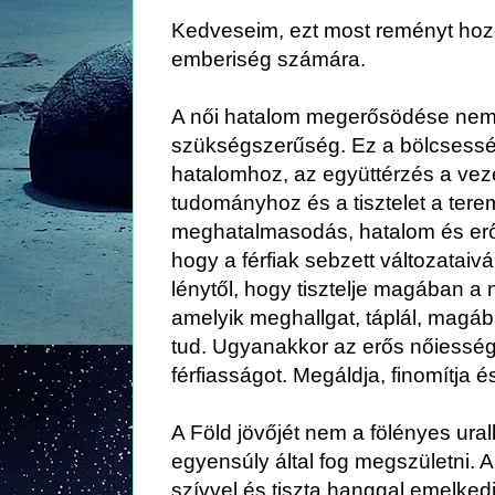
Kedveseim, ezt most reményt ho
emberiség számára.
A női hatalom megerősödése nem 
szükségszerűség. Ez a bölcsessé
hatalomhoz, az együttérzés a veze
tudományhoz és a tisztelet a tere
meghatalmasodás, hatalom és erő 
hogy a férfiak sebzett változataiv
lénytől, hogy tisztelje magában a n
amelyik meghallgat, táplál, magáb
tud. Ugyanakkor az erős nőiesség 
férfiasságot. Megáldja, finomítja 
A Föld jövőjét nem a fölényes ural
egyensúly által fog megszületni. A
szívvel és tiszta hanggal emelkedi