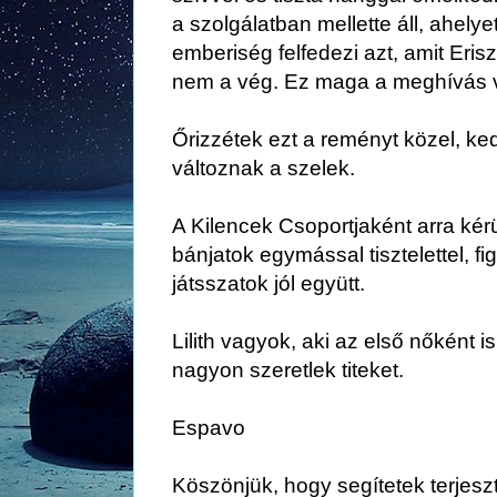
a szolgálatban
mellette áll
, ahelye
emberiség felfedezi azt, amit Erisz
nem a vég. Ez maga a meghívás v
Őrizzétek ezt a reményt közel, ke
változnak a szelek.
A Kilencek Csoportjaként arra ké
bánjatok egymással
tisztelettel
, f
játsszatok jól együtt.
Lilith vagyok, aki az első nőként i
nagyon szeretlek titeket.
Espavo
Köszönjük, hogy segítetek terjeszt