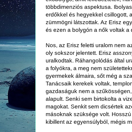
többdimenziós aspektusa. Ibolya
erdőkkel és hegyekkel csillogott, 
zümmögni látszottak. Az Erisz egy 
és ezen a bolygón a nők voltak a 
Nos, az Erisz feletti uralom nem az
oly sokszor jelentett. Erisz assz
uralkodtak. Ráhangolódás által ur
a folyókra, a meg nem születettek
gyermekek álmaira, sőt még a szav
Tanácsaik kerekek voltak, temploma
gazdaságuk nem a szűkösségen,
alapult. Senki sem birtokolta a viz
magokat. Senkit sem dicsértek azé
másoknak szüksége volt. Hosszú i
kibillent az egyensúlyból, mégis m