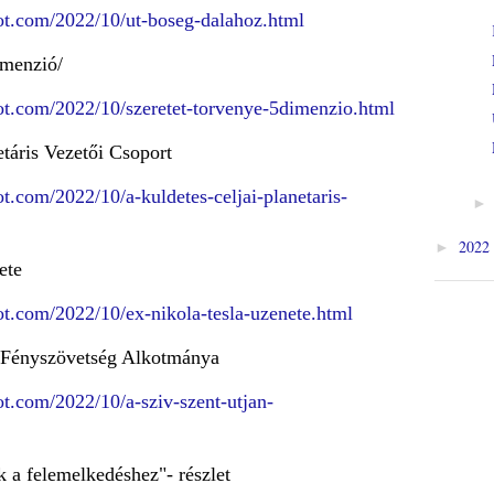
spot.com/2022/10/ut-boseg-dalahoz.html
imenzió/
spot.com/2022/10/szeretet-torvenye-5dimenzio.html
etáris Vezetői Csoport
pot.com/2022/10/a-kuldetes-celjai-planetaris-
2022
►
ete
pot.com/2022/10/ex-nikola-tesla-uzenete.html
A Fényszövetség Alkotmánya
pot.com/2022/10/a-sziv-szent-utjan-
k a felemelkedéshez"- részlet