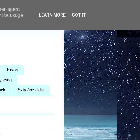
user-agent
erate usage
LEARN MORE
GOT IT
Kryon
yarság
sek
Szívtánc oldal
t