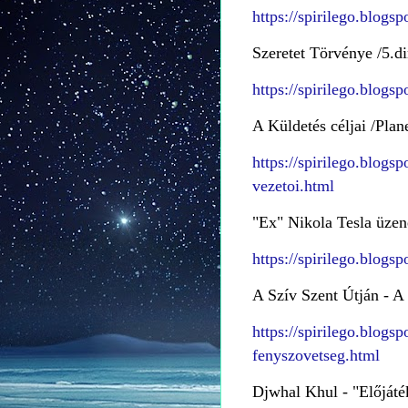
https://spirilego.blog
Szeretet Törvénye /5.d
https://spirilego.blog
A Küldetés céljai /Plan
https://spirilego.blogs
vezetoi.html
"Ex" Nikola Tesla üzen
https://spirilego.blogs
A Szív Szent Útján - 
https://spirilego.blogs
fenyszovetseg.html
Djwhal Khul - "Előjáté