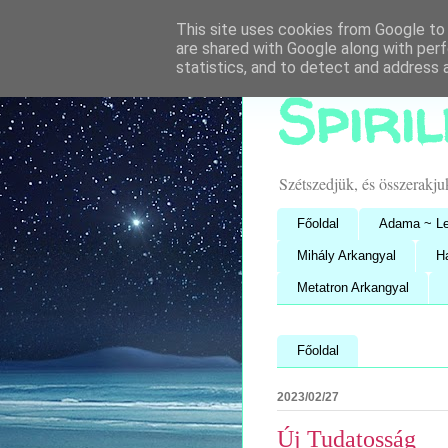
This site uses cookies from Google to d
are shared with Google along with perf
statistics, and to detect and address 
Spiri
Szétszedjük, és összerakj
Főoldal
Adama ~ Le
Mihály Arkangyal
H
Metatron Arkangyal
Főoldal
2023/02/27
Új Tudatosság