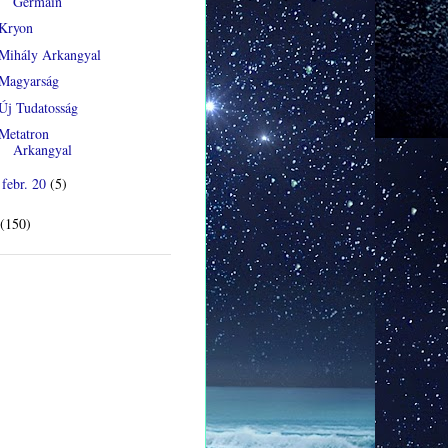
Germain
Kryon
Mihály Arkangyal
Magyarság
Új Tudatosság
Metatron
Arkangyal
febr. 20
(5)
►
(150)