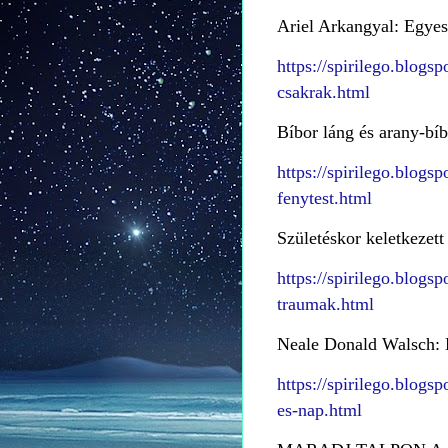
Ariel Arkangyal: Egyes
https://spirilego.blogs
csakrak.html
Bíbor láng és arany-bíb
https://spirilego.blogs
fenytest.html
Születéskor keletkezett
https://spirilego.blogs
traumak.html
Neale Donald Walsch: 
https://spirilego.blogs
es-nap.html