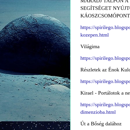
MARADJ TALPON A 
SEGÍTSÉGET NYÚJT
KÁOSZCSOMÓPONT
https://spirilego.blogs
kozepen.html
Világima
https://spirilego.blogs
Részletek az Énok Kulc
https://spirilego.blogs
Kirael - Portálotok a 
https://spirilego.blogs
dimenzioba.html
Út a Bőség dalához