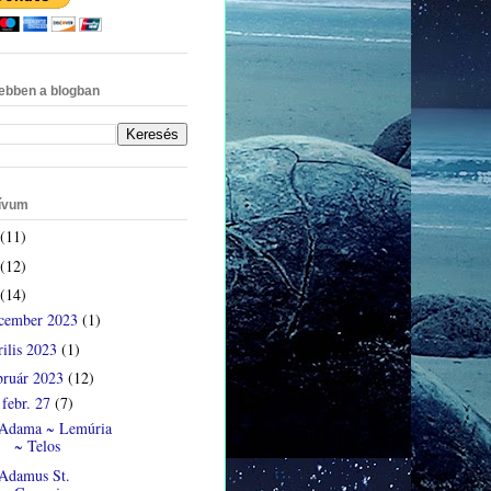
ebben a blogban
ívum
(11)
(12)
(14)
cember 2023
(1)
rilis 2023
(1)
bruár 2023
(12)
febr. 27
(7)
▼
Adama ~ Lemúria
~ Telos
Adamus St.