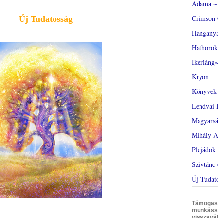
Adama ~ 
Crimson 
Új Tudatosság
Hangany
Hathorok
Ikerláng~
Kryon
Könyvek
Lendvai 
Magyars
Mihály A
Plejádok
Szìvtánc 
Új Tudat
Támogasd 
munkáss
visszavál