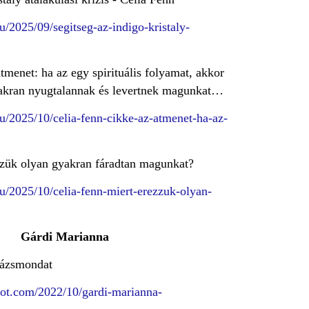
u/2025/09/segitseg-az-indigo-kristaly-
tmenet: ha az egy spirituális folyamat, akkor
yakran nyugtalannak és levertnek magunkat…
hu/2025/10/celia-fenn-cikke-az-atmenet-ha-az-
zzük olyan gyakran fáradtan magunkat?
hu/2025/10/celia-fenn-miert-erezzuk-olyan-
Gárdi Marianna
rázsmondat
spot.com/2022/10/gardi-marianna-