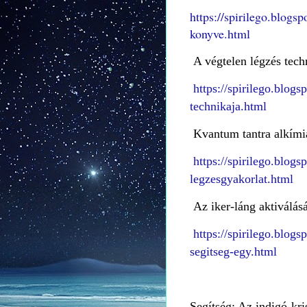
https://spirilego.blogs
konyve.html
A végtelen légzés tech
https://spirilego.blog
technikaja.html
Kvantum tantra alkími
https://spirilego.blog
legzesgyakorlat.html
Az iker-láng aktiválás
https://spirilego.blog
segitseg-egy.html
Segítség: Az indigó-kri