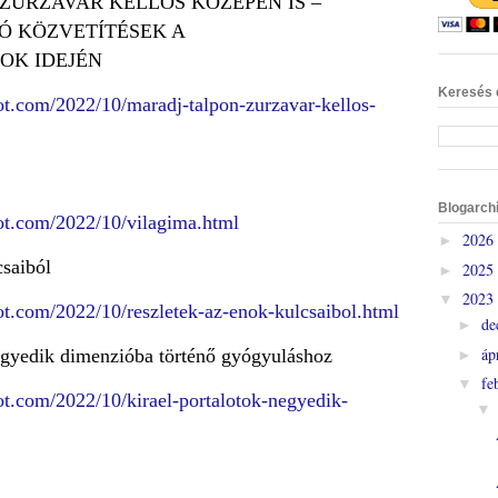
ZŰRZAVAR KELLŐS KÖZEPÉN IS –
Ó KÖZVETÍTÉSEK A
OK IDEJÉN
Keresés 
pot.com/2022/10/maradj-talpon-zurzavar-kellos-
Blogarch
pot.com/2022/10/vilagima.html
2026
►
saiból
2025
►
2023
▼
pot.com/2022/10/reszletek-az-enok-kulcsaibol.html
de
►
áp
negyedik dimenzióba történő gyógyuláshoz
►
fe
▼
pot.com/2022/10/kirael-portalotok-negyedik-