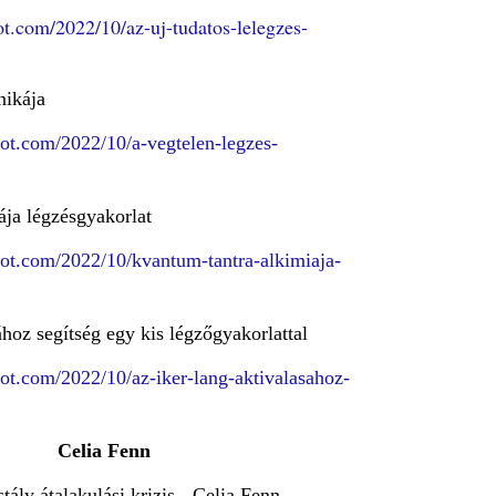
pot.com/2022/10/az-uj-tudatos-lelegzes-
nikája
spot.com/2022/10/a-vegtelen-legzes-
ája légzésgyakorlat
spot.com/2022/10/kvantum-tantra-alkimiaja-
ához segítség egy kis légzőgyakorlattal
spot.com/2022/10/az-iker-lang-aktivalasahoz-
Celia Fenn
stály átalakulási krizis - Celia Fenn