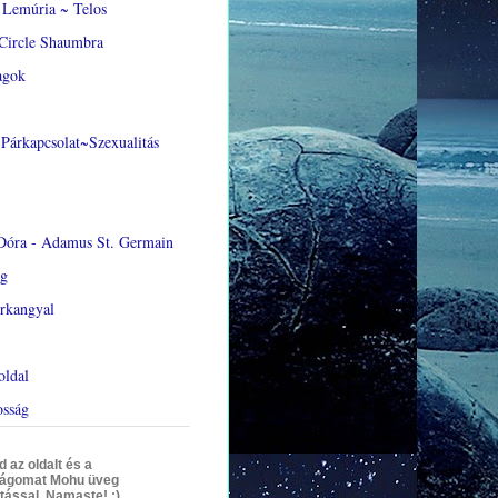
Lemúria ~ Telos
Circle Shaumbra
agok
Párkapcsolat~Szexualitás
Dóra - Adamus St. Germain
ág
rkangyal
oldal
osság
az oldalt és a
ágomat Mohu üveg
tással. Namaste! :)