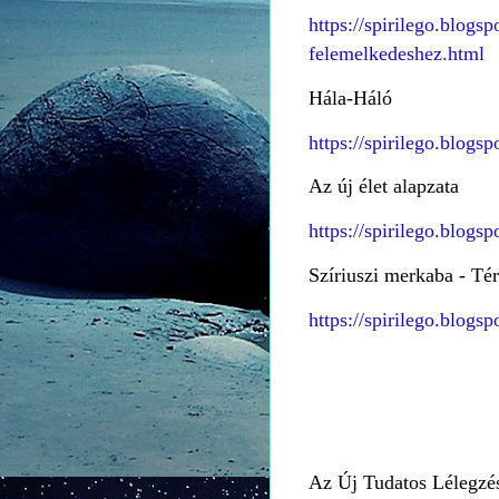
https://spirilego.blogs
felemelkedeshez.html
Hála-Háló
https://spirilego.blogs
Az új élet alapzata
https://spirilego.blogs
Szíriuszi merkaba - Tért
https://spirilego.blogs
Az Új Tudatos Lélegz