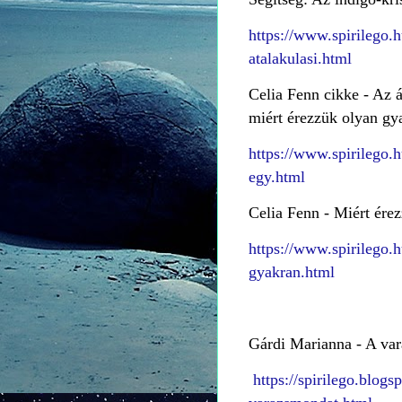
https://www.spirilego.h
atalakulasi.html
Celia Fenn cikke - Az á
miért érezzük olyan g
https://www.spirilego.
egy.html
Celia Fenn - Miért ére
https://www.spirilego.
gyakran.html
Gárdi Marianna - A va
https://spirilego.blog