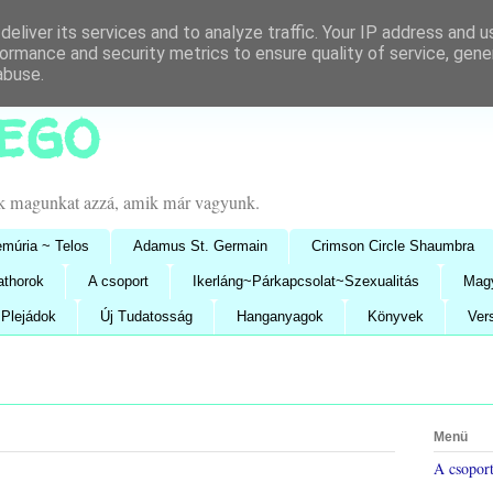
eliver its services and to analyze traffic. Your IP address and 
ormance and security metrics to ensure quality of service, gen
abuse.
lego
uk magunkat azzá, amik már vagyunk.
múria ~ Telos
Adamus St. Germain
Crimson Circle Shaumbra
athorok
A csoport
Ikerláng~Párkapcsolat~Szexualitás
Mag
Plejádok
Új Tudatosság
Hanganyagok
Könyvek
Ver
Menü
A csopor