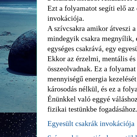
Ezt a folyamatot segíti elő az
invokációja.
A szívcsakra amikor átveszi a
mindegyik csakra megnyílik, 
egységes csakrává, egy egyes
Ekkor az érzelmi, mentális és s
összeolvadnak. Ez a folyamat 
mennyiségű energia kezelését a
károsodás nélkül, és ez a foly
Énünkkel való eggyé váláshoz
fizikai testünkbe fogadásához
Egyesült csakrák invokációja