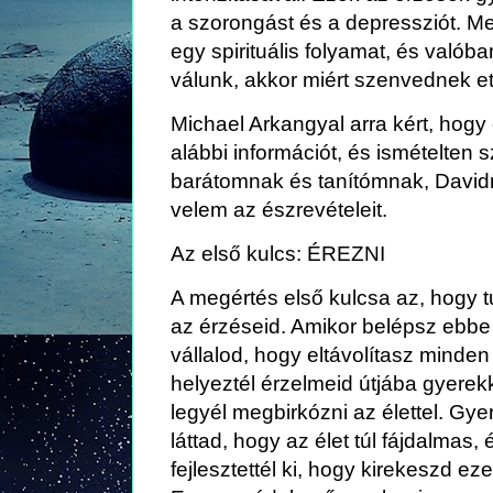
a szorongást és a depressziót. Me
egy spirituális folyamat, és való
válunk, akkor miért szenvednek et
Michael Arkangyal arra kért, hog
alábbi információt, és ismételte
barátomnak és tanítómnak, David
velem az észrevételeit.
Az első kulcs: ÉREZNI
A megértés első kulcsa az, hogy 
az érzéseid. Amikor belépsz ebbe
vállalod, hogy eltávolítasz minden 
helyeztél érzelmeid útjába gyere
legyél megbirkózni az élettel. G
láttad, hogy az élet túl fájdalmas
fejlesztettél ki, hogy kirekeszd ez