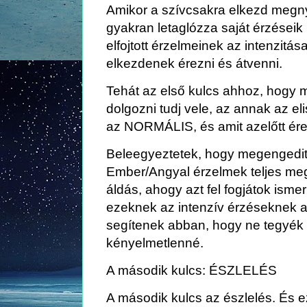
Amikor a szívcsakra elkezd megny
gyakran letaglózza saját érzéseik
elfojtott érzelmeinek az intenzitás
elkezdenek érezni és átvenni.
Tehát az első kulcs ahhoz, hogy m
dolgozni tudj vele, az annak az el
az NORMÁLIS, és amit azelőtt érez
Beleegyeztetek, hogy megengedi
Ember/Angyal érzelmek teljes meg
áldás, ahogy azt fel fogjátok ism
ezeknek az intenzív érzéseknek a
segítenek abban, hogy ne tegyék a
kényelmetlenné.
A második kulcs: ÉSZLELÉS
A második kulcs az észlelés. És e