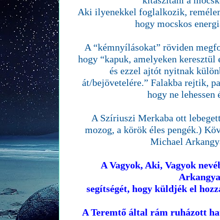
kitaszítani a mocsk
Aki ilyenekkel foglalkozik, remélem
hogy mocskos energi
A “kémnyílásokat” röviden megfo
hogy “kapuk, amelyeken keresztül e
és ezzel ajtót nyitnak külö
át/bejövetelére.” Falakba rejtik, 
hogy ne lehessen 
A Szíriuszi Merkaba ott lebeget
mozog, a körök éles pengék.) Köv
Michael Arkangya
A Vagyok, Aki, Vagyok nevéb
Arkangya
segítségét, hogy küldjék el hoz
A Teremtő által rám ruházott h