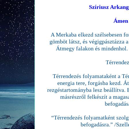
Szíriusz Arkang
Ámen
A Merkaba elkezd szélsebesen fo
gömböt látsz, és végigpásztázza a
Átmegy falakon és mindenhol. 
Térrendez
Térrendezés folyamataként a Tér
energia tere, forgásba kezd. 
rezgéstartományba lesz beállítva.
másrészről felkészít a maga
befogadás
“Térrendezés folyamatként szolgá
befogadásra.” /Szel