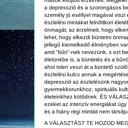
mások elfojtott érzelmeit. Megjele
a depresszió és a szorongásos b
személy jó eséllyel magával viszi 
észlelési mintákat felnőttkori élet
önmagát, az érzelmeit, hogy elkerü
lehet, hogy elkezdi büntetni önmag
jellegű kiemelkedő élményben van
amit "bűn"-nek nevezünk, s ezt beé
életünkbe is, a büntetés és a bűn
ahol Isten veszi át a büntető szül
észlelési kulcs annak a megértés
depresszió az észlelésünk nagyon 
gyermekkorunkhoz, spirituális kul
életeinkhez kötődnek. ÉS VÁLAS
ezeket az intenzív energiákat úgy
és a hiány régi mintáit nem társítj
A VÁLASZTÁST TE HOZOD MEG M