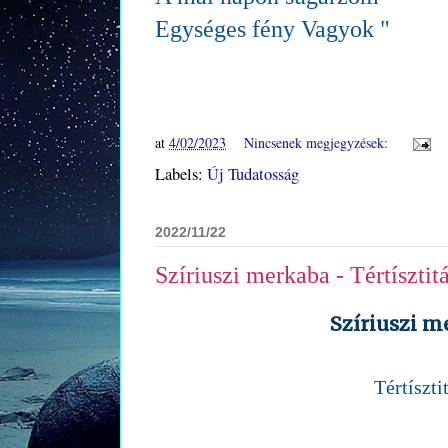
Egységes fény Vagyok "
at
4/02/2023
Nincsenek megjegyzések:
Labels:
Új Tudatosság
2022/11/22
Szíriuszi merkaba - Tértísztit
Szíriuszi 
Tértíszti