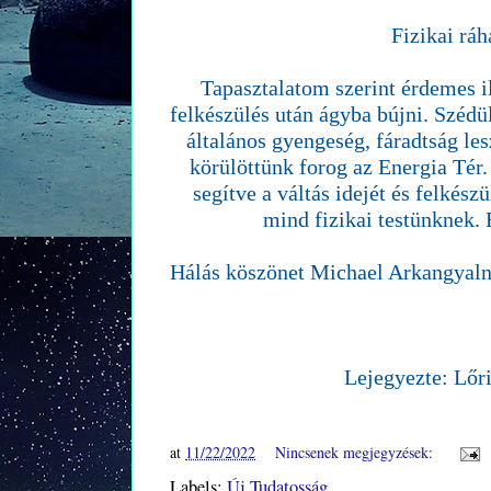
Fizikai ráh
Tapasztalatom szerint érdemes il
felkészülés után ágyba bújni. Szédül
általános gyengeség, fáradtság lesz
körülöttünk forog az Energia Tér.
segítve a váltás idejét és felkés
mind fizikai testünknek. 
Hálás köszönet Michael Arkangyalnak
Lejegyezte: Lőr
at
11/22/2022
Nincsenek megjegyzések:
Labels:
Új Tudatosság