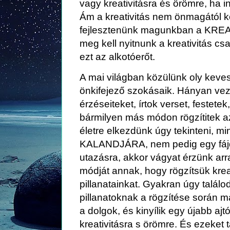
vagy kreativitásra és örömre, ha i
Ám a kreativitás nem önmagától kel
fejlesztenünk magunkban a KRE
meg kell nyitnunk a kreativitás cs
ezt az alkotóerőt.
A mai világban közülünk oly keve
önkifejező szokásaik. Hányan vezet
érzéseiteket, írtok verset, festete
bármilyen más módon rögzítitek az
életre elkezdünk úgy tekinteni, 
KALANDJÁRA, nem pedig egy fájda
utazásra, akkor vágyat érzünk arr
módját annak, hogy rögzítsük krea
pillanatainkat. Gyakran úgy talál
pillanatoknak a rögzítése során 
a dolgok, és kinyílik egy újabb a
kreativitásra s örömre. És ezeket