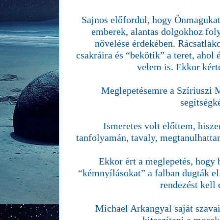
Sajnos előfordul, hogy Önmagukat
emberek, alantas dolgokhoz fol
növelése érdekében. Rácsatlak
csakráira és “bekötik” a teret, ahol é
velem is. Ekkor kért
Meglepetésemre a Szíriuszi 
segítségk
Ismeretes volt előttem, hisz
tanfolyamán, tavaly, megtanulhatta
Ekkor ért a meglepetés, hogy 
“kémnyílásokat” a falban dugták el. 
rendezést kell 
Michael Arkangyal saját szava