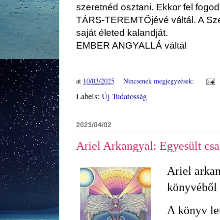
szeretnéd osztani. Ekkor fel fogod
TÁRS-TEREMTŐjévé váltál. A Szel
saját életed kalandját.
EMBER ANGYALLÁ váltál
at
10/03/2025
Nincsenek megjegyzések:
Labels:
Új Tudatosság
2023/04/02
Ariel Arkangyal: Egyesült cs
Ariel arkan
könyvéből
A könyv le