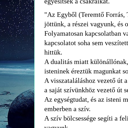
egyesítsék a csakráikat.
"Az Egyből (Teremtő Forrás,
jöttünk, a részei vagyunk, és 
Folyamatosan kapcsolatban v
kapcsolatot soha sem veszített
hittük.
A dualitás miatt különállónak
isteninek éreztük magunkat so
A visszataláláshoz vezető út a 
a saját szívünkhöz vezető út s
Az egységtudat, és az isteni m
emberben a szív.
A szív bölcsessége segíti a fe
vagyunk.