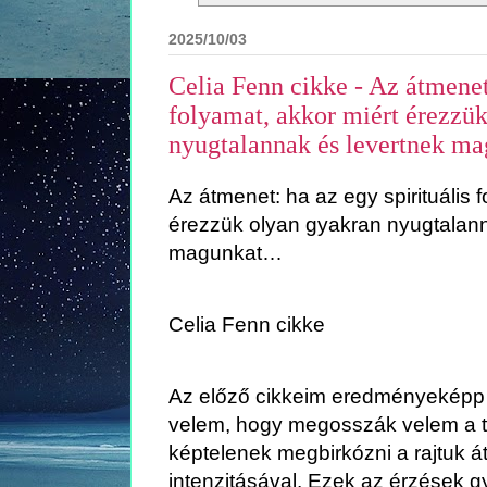
2025/10/03
Celia Fenn cikke - Az átmenet:
folyamat, akkor miért érezzü
nyugtalannak és levertnek 
Az átmenet: ha az egy spirituális 
érezzük olyan gyakran nyugtalann
magunkat…
Celia Fenn cikke
Az előző cikkeim eredményeképp 
velem, hogy megosszák velem a ta
képtelenek megbirkózni a rajtuk 
intenzitásával. Ezek az érzések g