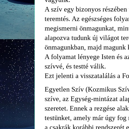
A szív egy bizonyos részében
teremtés. Az egészséges foly
megismerni önmagunkat, mint 
alapozva tudunk új világot te
önmagunkban, majd magunk k
A folyamat lényege Isten és a
szívvé, és testté válik.
Ezt jelenti a visszatalálás a F
Egyetlen Szív (Kozmikus Szí
szíve, az Egység-mintázat ala
szeretet. Ennek a rezgése alakí
testünket, amely már úgy fog
a csakrák korábbi rendszerét 