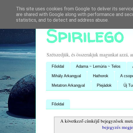
This site uses cookies from Google to deliver its servic
are shared with Google along with performance and secur
statistics, and to detect and address abuse.
Spirilego
Szétszedjük, és összerakjuk magunkat azzá, 
Főoldal
Adama ~ Lemúria ~ Telos
Mihály Arkangyal
Hathorok
A csop
Metatron Arkangyal
Plejádok
Új T
Főoldal
A következő címkéjű bejegyzések mut
bejegyzés megje