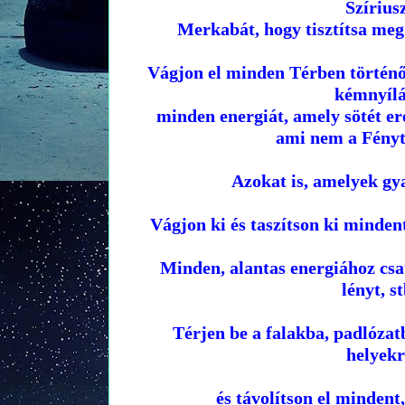
Szírius
Merkabát, hogy tisztítsa meg 
Vágjon el minden Térben történő 
kémnyílá
minden energiát, amely sötét er
ami nem a Fényt 
Azokat is, amelyek gya
Vágjon ki és taszítson ki minden
Minden, alantas energiához csat
lényt, st
Térjen be a falakba, padlózat
helyekr
és távolítson el mindent