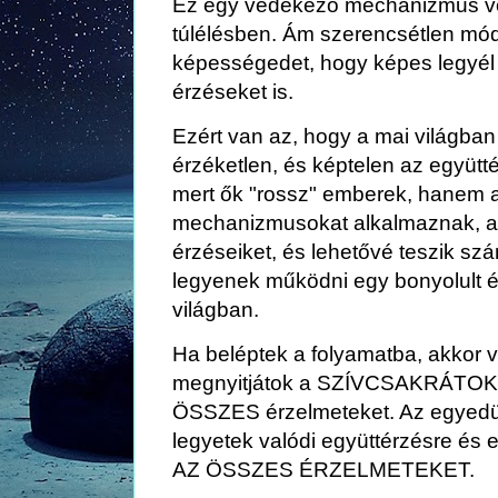
Ez egy védekező mechanizmus volt
túlélésben. Ám szerencsétlen mó
képességedet, hogy képes legyél i
érzéseket is.
Ezért van az, hogy a mai világban 
érzéketlen, és képtelen az együtt
mert ők "rossz" emberek, hanem 
mechanizmusokat alkalmaznak, am
érzéseiket, és lehetővé teszik s
legyenek működni egy bonyolult 
világban.
Ha beléptek a folyamatba, akkor vá
megnyitjátok a SZÍVCSAKRÁTOKA
ÖSSZES érzelmeteket. Az egyedül
legyetek valódi együttérzésre és
AZ ÖSSZES ÉRZELMETEKET.