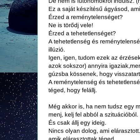
De nem is futóhomokról indulsz. (
Ez a saját készítésű ágyásod, ami
Érzed a reménytelenséget?
Ne is törődj vele!
Érzed a tehetetlenséget?
A tehetetlenség és reménytelens
illúzió.
Igen, igen, tudom ezek az érzése
azok sokszor) annyira igaziak,m
gúzsba kössenek, hogy visszatart
A reménytelenség és tehetetlensé
téged, hogy felállj.
Még akkor is, ha nem tudsz egy m
menj, kelj fel abból a szituációból.
És csak állj egy ideig.
Nincs olyan dolog, ami elárasztott.
amik elárasztottak téged.