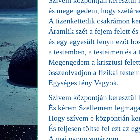
Szívem központján keresztül l
és megengedem, hogy szétára
A tizenkettedik csakrámon ke
Áramlik szét a fejem felett és 
és egy egyesült fénymezőt hoz
a testemben, a testeimen és a 
Megengedem a krisztusi felet
összeolvadjon a fizikai teste
Egységes fény Vagyok.
Szívem központján keresztül l
És kérem Szellemem legmagas
Hogy szívem e központján kere
És teljesen töltse fel ezt az e
A mai napon sugárzom