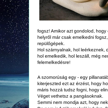
fogsz! Amikor azt gondolod, hogy e
helyről már csak emelkedni fogsz,
repülőgépek.
Hol szárnyalnak, hol leérkeznek, 
hol emelkedik, hol leszáll, még n
felemelkedésre!
A szomorúság egy - egy pillanatá
kiterjeszted ezt az érzést, hogy 
máris hozzá tudsz fogni, hogy elin
Véget vethetsz a pangásoknak.
Semmi nem mondja azt, hogy neke