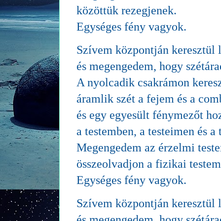
közöttük rezegjenek.
Egységes fény vagyok.
Szívem központján keresztül l
és megengedem, hogy szétára
A nyolcadik csakrámon keresz
áramlik szét a fejem és a com
és egy egyesült fénymezőt hoz
a testemben, a testeimen és a 
Megengedem az érzelmi test
összeolvadjon a fizikai teste
Egységes fény vagyok.
Szívem központján keresztül l
és megengedem, hogy szétára