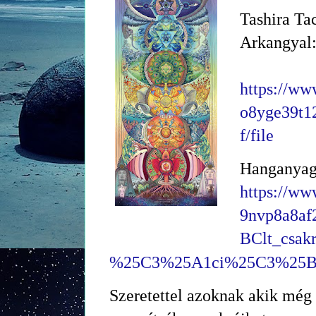
Tashira Tac
Arkangyal:
https://ww
o8yge39t12
f/file
Hanganyag 
https://ww
9nvp8a8a
BClt_csa
%25C3%25A1ci%25C3%25B3j
Szeretettel azoknak akik még