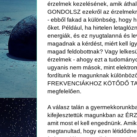
érzelmek kezelésének, amik áthal
GONDOLSZ ezekről az érzelmekr
- ebből fakad a különbség, hogy 
őket. Például, ha hirtelen letagló
energiák, és ez nyugtalanná és lev
magadnak a kérdést, miért kell í
magad feldobottnak? Vagy lelkes
érzelmek - ahogy ezt a tudományot
ugyanis nem mások, mint elektro
fordítunk le magunknak különbö
FREKVENCIÁKHOZ KÖTŐDŐ TA
megfelelően.
A válasz talán a gyermekkorunkb
kifejlesztettük magunkban az
amit most el kell engednünk. Amiko
megtanultad, hogy ezen létidődn