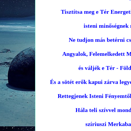
Tisztítsa meg e Tér Energet
isteni minőségnek 
Ne tudjon más betérni cs
Angyalok, Felemelkedett M
és váljék e Tér - Föl
És a sötét erők kapui zárva leg
Rettegjenek Isteni Fényemtől
Hála teli szívvel mon
szíriuszi Merkaba