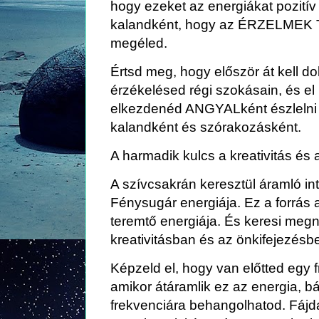
hogy ezeket az energiákat pozití
kalandként, hogy az ÉRZELME
megéled.
Értsd meg, hogy először át kell 
érzékelésed régi szokásain, és el 
elkezdenéd ANGYALként észlelni 
kalandként és szórakozásként.
A harmadik kulcs a kreativitás és 
A szívcsakrán keresztül áramló in
Fénysugár energiája. Ez a forrás a
teremtő energiája. És keresi megny
kreativitásban és az önkifejezésb
Képzeld el, hogy van előtted egy fr
amikor átáramlik ez az energia, bá
frekvenciára behangolhatod. Fájda