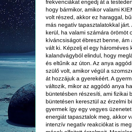
frekvenciákat engedj át a testede
hogy bármikor, amikor valami 
volt részed, akkor ez haraggal, bű
más negatív tapasztalatokkal járt
kerül, ha valami számára örömöt o
kíváncsiságot ébreszt benne, ám 
vált ki. Képzelj el egy hároméves 
kalandvágyból elindul, hogy meg
és eltűnik az úton. Az anya aggódi
szülő volt, amikor végül a szomszé
át hozzájuk a gyerekéért. A gyer
változik, mikor az aggódó anya h
büntetésben részesíti, ami fizikai 
büntetésen keresztül az érzelmi bü
gyermek így egy vegyes üzenetet 
energiát tapasztalok meg, akkor v
intenzív negatív reakciókat is meg